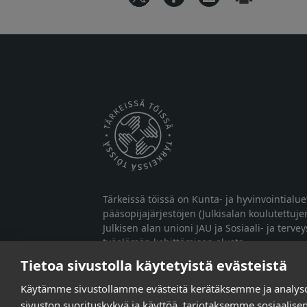
Tärkeissä töissä on Kunta- ja hyvinvointialu
pääsopijajärjestöjen (Julkisalan koulutettuje
Julkisen alan unioni JAU ja Sosiaali- ja terve
työelämän kehittämisen alusta.
Tietoa sivustolla käytetyistä evästeistä
Käytämme sivustollamme evästeitä kerätäksemme ja analy
sivuston suorituskykyä ja käyttöä, tarjotaksemme sosiaalis