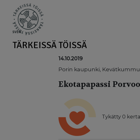
Skip to main content
SV
EN
TÄRKEISSÄ TÖISSÄ
14.10.2019
Porin kaupunki, Kevätkummun
Ekotapapassi Porvo
Tykätty
0
kerta