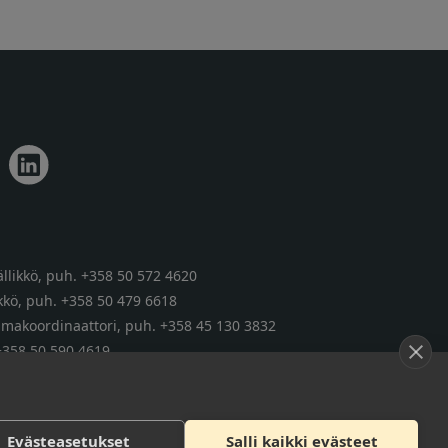
llikkö,
puh. +358 50 572 4620
kkö,
puh. +358 50 479 6618
tumakoordinaattori,
puh. +358 45 130 3832
+358 50 590 4619
Evästeasetukset
Salli kaikki evästeet