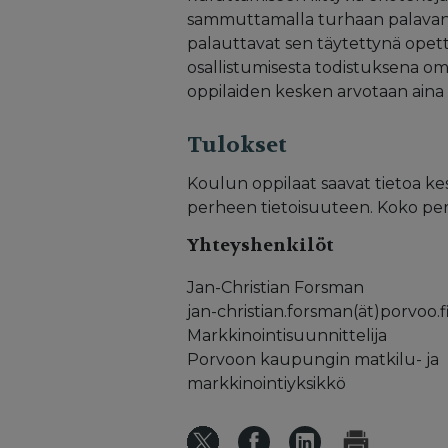
sammuttamalla turhaan palavan v
palauttavat sen täytettynä opett
osallistumisesta todistuksena om
oppilaiden kesken arvotaan aina
Tulokset
Koulun oppilaat saavat tietoa ke
perheen tietoisuuteen. Koko per
Yhteyshenkilöt
Jan-Christian Forsman
jan-christian.forsman(ät)porvoo.f
Markkinointisuunnittelija
Porvoon kaupungin matkilu- ja
markkinointiyksikkö