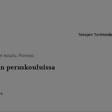
Main navigat
Tekojen Tori
Meidä
 koulu, Porvoo
on peruskouluissa
a.