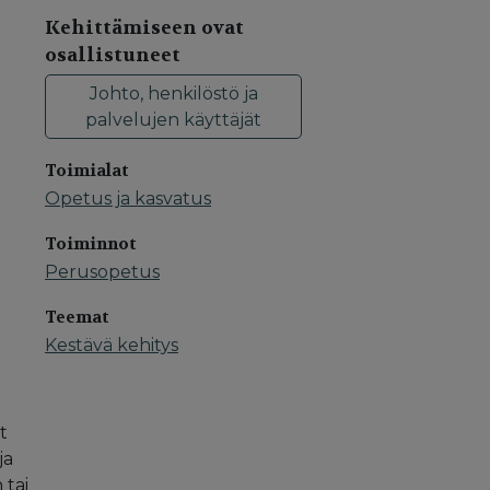
Kehittämiseen ovat
osallistuneet
Johto, henkilöstö ja
palvelujen käyttäjät
Toimialat
Opetus ja kasvatus
Toiminnot
Perusopetus
Teemat
Kestävä kehitys
t
ja
 tai