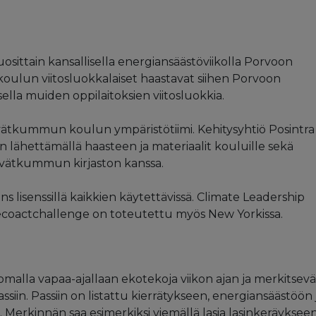
ittain kansallisella energiansäästöviikolla Porvoon
ulun viitosluokkalaiset haastavat siihen Porvoon
ella muiden oppilaitoksien viitosluokkia.
ätkummun koulun ympäristötiimi. Kehitysyhtiö Posintra
 lähettämällä haasteen ja materiaalit kouluille sekä
Kevätkummun kirjaston kanssa.
 lisenssillä kaikkien käytettävissä. Climate Leadership
ecoactchallenge on toteutettu myös New Yorkissa.
alla vapaa-ajallaan ekotekoja viikon ajan ja merkitsevä
iin. Passiin on listattu kierrätykseen, energiansäästöön 
. Merkinnän saa esimerkiksi viemällä lasia lasinkeräykseen