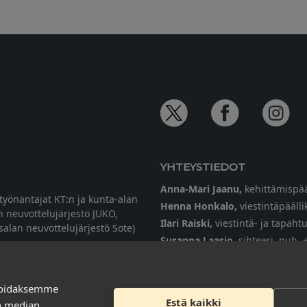
YHTEYSTIEDOT
Anna-Mari Jaanu,
kehittämispää
etyönantajat KT:n ja kunta-alan
Henna Honkalo,
viestintäpäälli
n neuvottelujärjestö JUKO,
Ilari Raiski,
viestintä- ja tapah
ysalan neuvottelujärjestö Sote)
Susanna Laasio,
sihteeri,
puh. 
tarkeissatoissa[a]kt.fi
soidaksemme
Estä kaikki
en median