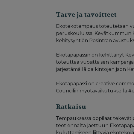
Tarve ja tavoitteet
Ekotekotempaus toteutetaan vuos
peruskouluissa. Kevätkummun ko
kehitysyhtiön Posintran avustuks
Ekotapapassin on kehittänyt Kev
toteuttaa vuosittaisen kampanjan
järjestämällä palkintojen jaon 
Ekotapapassi on creative commons
Councilin myötävaikutuksella #
Ratkaisu
Tempauksessa oppilaat tekevät om
teot ennalta jaettuun Ekotapapass
kuluttamiseen liittyviä ekotekoja