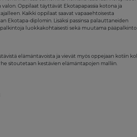
alon. Oppilaat täyttävät Ekotapapassia kotona ja
ajalleen. Kaikki oppilaat saavat vapaaehtoisesta
an Ekotapa-diplomin. Lisäksi passinsa palauttaneiden
 palkintoja luokkakohtaisesti sekä muutama pääpalkinto
stävistä elämäntavoista ja vievät myös oppejaan kotiin k
he sitoutetaan kestävien elämäntapojen malliin.
i