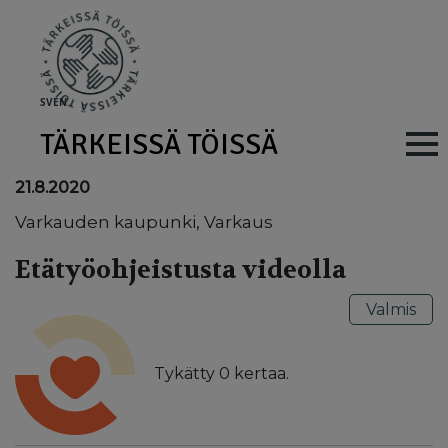
Skip to main content
SV
EN
TÄRKEISSÄ TÖISSÄ
Main navig
21.8.2020
Varkauden kaupunki, Varkaus
Etätyöohjeistusta videolla
Valmis
Tykätty
0
kertaa.