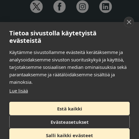
YHTEYSTIEDOT
Tietoa sivustolla käytetyistä
Anna-Mari Jaanu,
kehittämispäällikkö,
evästeistä
puh. +358 50 572 4620
Henna Honkalo,
viestintäpäällikkö,
Käytämme sivustollamme evästeitä kerätäksemme ja
puh. +358 50 479 6618
analysoidaksemme sivuston suorituskykyä ja käyttöä,
Ilari Raiski,
viestintä- ja tapahtumakoordinaattori,
tarjotaksemme sosiaalisen median ominaisuuksia sekä
puh. +358 45 130 3832
parantaaksemme ja räätälöidäksemme sisältöä ja
Susanna Laasio,
sihteeri,
puh. +358 50 590 4619
mainoksia.
tarkeissatoissa[a]kt.fi
Lue lisää
Estä kaikki
Tilaa uutiskirje
Tietosuojaseloste
Evästeasetukset
Saavutettavuusseloste
Salli kaikki evästeet