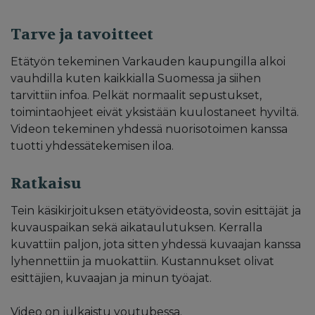
Tarve ja tavoitteet
Etätyön tekeminen Varkauden kaupungilla alkoi
vauhdilla kuten kaikkialla Suomessa ja siihen
tarvittiin infoa. Pelkät normaalit sepustukset,
toimintaohjeet eivät yksistään kuulostaneet hyviltä.
Videon tekeminen yhdessä nuorisotoimen kanssa
tuotti yhdessätekemisen iloa.
Ratkaisu
Tein käsikirjoituksen etätyövideosta, sovin esittäjät ja
kuvauspaikan sekä aikataulutuksen. Kerralla
kuvattiin paljon, jota sitten yhdessä kuvaajan kanssa
lyhennettiin ja muokattiin. Kustannukset olivat
esittäjien, kuvaajan ja minun työajat.
Video on julkaistu youtubessa.