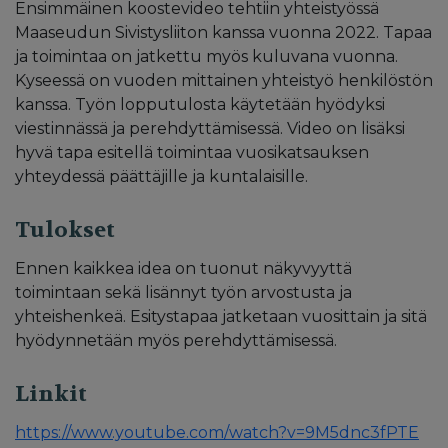
Ensimmäinen koostevideo tehtiin yhteistyössä
Maaseudun Sivistysliiton kanssa vuonna 2022. Tapaa
ja toimintaa on jatkettu myös kuluvana vuonna.
Kyseessä on vuoden mittainen yhteistyö henkilöstön
kanssa. Työn lopputulosta käytetään hyödyksi
viestinnässä ja perehdyttämisessä. Video on lisäksi
hyvä tapa esitellä toimintaa vuosikatsauksen
yhteydessä päättäjille ja kuntalaisille.
Tulokset
Ennen kaikkea idea on tuonut näkyvyyttä
toimintaan sekä lisännyt työn arvostusta ja
yhteishenkeä. Esitystapaa jatketaan vuosittain ja sitä
hyödynnetään myös perehdyttämisessä.
Linkit
https://www.youtube.com/watch?v=9M5dnc3fPTE