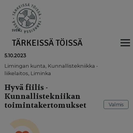
Skip to main content
SV
EN
TÄRKEISSÄ TÖISSÄ
Main navig
5.10.2023
Limingan kunta, Kunnallistekniikka -
liikelaitos, Liminka
Hyvä fiilis -
Kunnallistekniikan
toimintakertomukset
Valmis