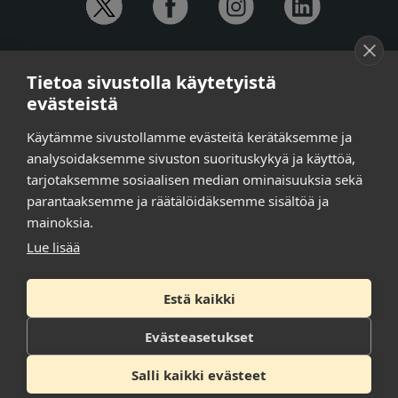
YHTEYSTIEDOT
Tietoa sivustolla käytetyistä
Anna-Mari Jaanu,
kehittämispäällikkö,
evästeistä
puh. +358 50 572 4620
Henna Honkalo,
viestintäpäällikkö,
Käytämme sivustollamme evästeitä kerätäksemme ja
puh. +358 50 479 6618
analysoidaksemme sivuston suorituskykyä ja käyttöä,
Ilari Raiski,
viestintä- ja tapahtumakoordinaattori,
tarjotaksemme sosiaalisen median ominaisuuksia sekä
puh. +358 45 130 3832
parantaaksemme ja räätälöidäksemme sisältöä ja
Susanna Laasio,
sihteeri,
puh. +358 50 590 4619
mainoksia.
tarkeissatoissa[a]kt.fi
Lue lisää
Estä kaikki
Tilaa uutiskirje
Tietosuojaseloste
Evästeasetukset
Saavutettavuusseloste
Salli kaikki evästeet