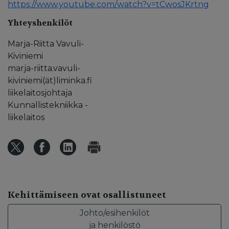
https://www.youtube.com/watch?v=tCwosJKrtng
Yhteyshenkilöt
Marja-Riitta Vavuli-
Kiviniemi
marja-riitta.vavuli-
kiviniemi(ät)liminka.fi
liikelaitosjohtaja
Kunnallistekniikka -
liikelaitos
Kehittämiseen ovat osallistuneet
Johto/esihenkilöt
ja henkilöstö