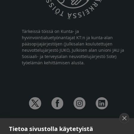
Tärkeissä töissä on Kunta- ja
hyvinvointialuetyönantajat KT:n ja kunta-alan
pääsopijajärjestöjen (Julkisalan koulutettujen
neuvottelujärjestö JUKO, Julkisen alan unioni JAU ja
Sosiaali- ja terveysalan neuvottelujärjestö Sote)
työelämän kehittämisen alusta.
YHTEYSTIEDOT
Tietoa sivustolla käytetyistä
Anna-Mari Jaanu,
kehittämispäällikkö,