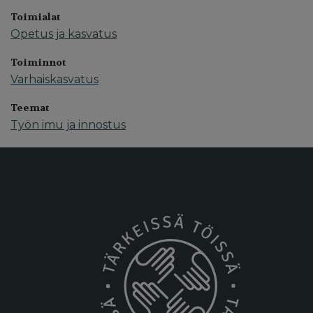
Toimialat
Opetus ja kasvatus
Toiminnot
Varhaiskasvatus
Teemat
Työn imu ja innostus