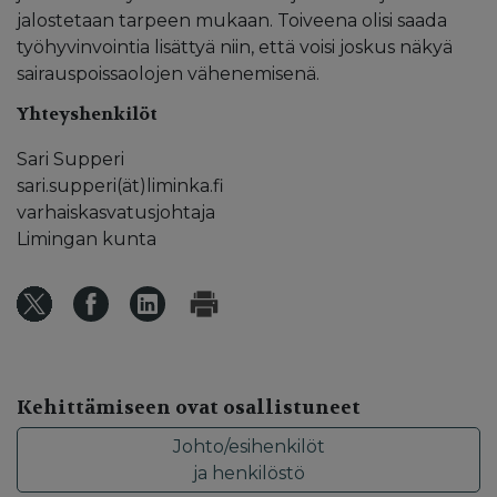
jalostetaan tarpeen mukaan. Toiveena olisi saada
työhyvinvointia lisättyä niin, että voisi joskus näkyä
sairauspoissaolojen vähenemisenä.
Yhteyshenkilöt
Sari Supperi
sari.supperi(ät)liminka.fi
varhaiskasvatusjohtaja
Limingan kunta
Kehittämiseen ovat osallistuneet
Johto/esihenkilöt
ja henkilöstö