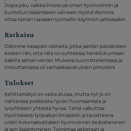
Jospa joku vaikka innostuisi oman hyvinvoinnin ja
kuntoilun lisäämiseen välineen myötä! Aiomme
ottaa tämän tapaisen työmallin käyttöön jatkossakin.
Ratkaisu
Ostimme kasapäin välineitä, jotka jaettiin päiväkotien
kesken niin, että niitä on suhteessa henkilökuntaan
kaikilla saman verran. Mukana suunnittelemassa ja
toteuttamassa oli varhaiskasvatuksen johtotiimi.
Tulokset
Kehittämistyö on vasta alussa, mutta nyt jo on
nähtävissä positiivista hyvän huomaamista ja
työyhteisön yhteistä hyvää. Tämä vaikuttaa
myönteisesti työpaikan ilmapiiriin ja tavoitteena
onkin kokonaisvaltaisen hyvinvoinnin tiedostaminen
ja sen lisääntyminen. Toimintaa jatketaan ja