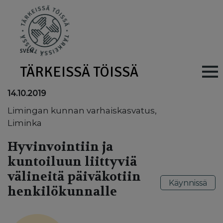
Skip to main content
SV
EN
TÄRKEISSÄ TÖISSÄ
Main navig
14.10.2019
Limingan kunnan varhaiskasvatus,
Liminka
Hyvinvointiin ja
kuntoiluun liittyviä
välineitä päiväkotiin
Käynnissä
henkilökunnalle