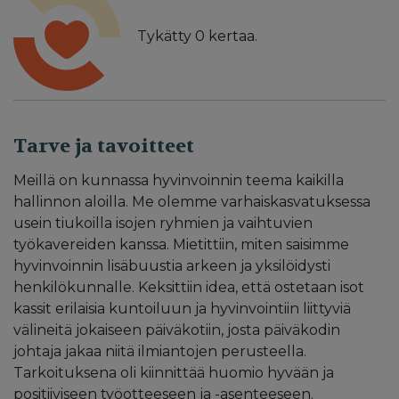
Tykätty
0
kertaa.
Tarve ja tavoitteet
Meillä on kunnassa hyvinvoinnin teema kaikilla
hallinnon aloilla. Me olemme varhaiskasvatuksessa
usein tiukoilla isojen ryhmien ja vaihtuvien
työkavereiden kanssa. Mietittiin, miten saisimme
hyvinvoinnin lisäbuustia arkeen ja yksilöidysti
henkilökunnalle. Keksittiin idea, että ostetaan isot
kassit erilaisia kuntoiluun ja hyvinvointiin liittyviä
välineitä jokaiseen päiväkotiin, josta päiväkodin
johtaja jakaa niitä ilmiantojen perusteella.
Tarkoituksena oli kiinnittää huomio hyvään ja
positiiviseen työotteeseen ja -asenteeseen.