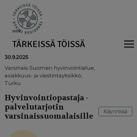
Skip to main content
SV
EN
TÄRKEISSÄ TÖISSÄ
Main navig
30.9.2025
Varsinais-Suomen hyvinvointialue,
asiakkuus- ja viestintäyksikkö,
Turku
Hyvinvointiopastaja -
palvelutarjotin
Käynnissä
varsinaissuomalaisille