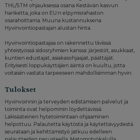
THL/STM ohjauksessa osana Kestävän kasvun
hanketta, joka on EU:n elpymisrahaston
osarahoittama. Muuna kustannuksena
Hyvinvointiopastajan alustan hinta.
Hyvinvointiopastajaa on rakennettu tiiviissä
yhteistyössä sidosryhmien kanssa: järjestöt, asukkaat,
kuntien edustajat, asiakasohjaajat, päättäjät.
Erityisesti loppukäyttäjien ääntä on kuultu, jotta
voitaisiin vastata tarpeeseen mahdollisimman hyvin.
Tulokset
Hyvinvoinnin ja terveyden edistämisen palvelut ja
toiminta ovat helpommin löydettävissä.
Lakisääteinen hytetoimintaan ohjaaminen
helpottuu. Palautetta käytöstä ja käytettävyydestä
seurataan ja kehittämistyö jatkuu edelleen
palautteiden perusteella. Matomotyökalulla