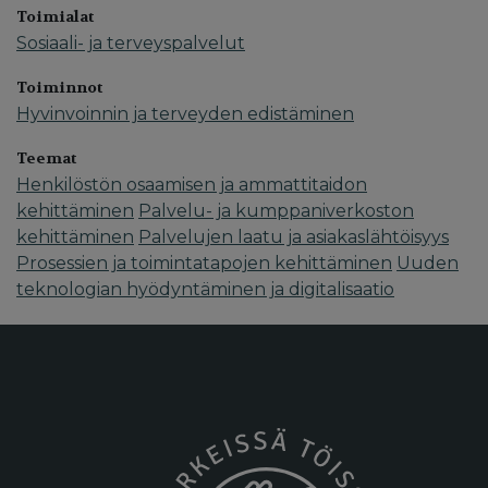
Toimialat
Sosiaali- ja terveyspalvelut
Toiminnot
Hyvinvoinnin ja terveyden edistäminen
Teemat
Henkilöstön osaamisen ja ammattitaidon
kehittäminen
Palvelu- ja kumppaniverkoston
kehittäminen
Palvelujen laatu ja asiakaslähtöisyys
Prosessien ja toimintatapojen kehittäminen
Uuden
teknologian hyödyntäminen ja digitalisaatio