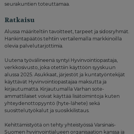
seurakuntien toteuttamaa.
Ratkaisu
Alussa määriteltiin tavoitteet, tarpeet ja sidosryhmät.
Hankintapäätös tehtiin vertailemalla markkinoilla
olevia palvelutarjottimia.
Uutena työvälineenä syntyi Hyvinvointiopastaja,
verkkosivusto, joka otettiin käyttöön syyskuun
alussa 2025. Asukkaat, järjestöt ja kuntatyöntekijät
käyttävät Hyvinvointiopastajaa maksutta ja
kirjautumatta. Kirjautumalla Varhan sote-
ammattilaiset voivat käyttää lisätoimintoja kuten
yhteydenottopyyntö (hyte-lähete) sekä
suosittelutyökalut ja suosikkilistaus.
Kehittämistyötä on tehty yhteistyössä Varsinais-
Suomen hyvinvointialueen organisaation kanssa ja