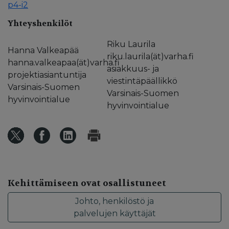
p4-i2
Yhteyshenkilöt
Riku Laurila
Hanna Valkeapää
riku.laurila(ät)varha.fi
hanna.valkeapaa(ät)varha.fi
asiakkuus- ja
projektiasiantuntija
viestintäpäällikkö
Varsinais-Suomen
Varsinais-Suomen
hyvinvointialue
hyvinvointialue
Kehittämiseen ovat osallistuneet
Johto, henkilöstö ja
palvelujen käyttäjät