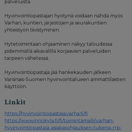
palveluista.
Hyvinvointiopastajan hyötynä voidaan nähdä myös
Varhan, kuntien, järjestöjen ja seurakuntien
yhteistyön tiivistyminen.
Hytetoimintaan ohjaaminen näkyy taloudessa
pidemmällä aikavälillä korjaavien palveluiden
tarpeen vähetessä.
Hyvinvointiopastaja jää hankekauden jälkeen
Varsinais-Suomen hyvinvointialueen ammattilaisten
käyttöön.
Linkit
https://hyvinvointiopastaja.varha.fi/fi
https://www.innokyla.fi/fi/toimintamalli/varhan-
hyvinvointiopastaja-asiakasohjauksen-tukena-rrp-