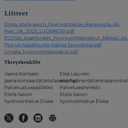
Liitteet
Eloisa_etela-savon_hyvinvointialue_ikaneuvola_A5-
flyer_08_2025_LUONNOS1.pdf
ELOISA_ikaantyneet_hyvinvointitietoiskut_Mikkeli_A
Pop up-tapahtuma mainos Savonlinna.pdf
Linnala_hyvinvointitietoiskut.pdf
Yhteyshenkilöt
Jaana Koinsaari
Elisa Lajunen
jaana.koinsaari(ät)etelasavonha.fi
elisa.lajunen(ät)etelasavonha.f
Palvelualuepäällikkö
Palveluesihenkilö
Etelä-Savon
Etelä-Savon
hyvinvointialue Eloisa
hyvinvointialue Eloisa