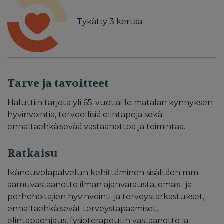
Tykätty
3
kertaa.
Tarve ja tavoitteet
Haluttiin tarjota yli 65-vuotiaille matalan kynnyksen
hyvinvointia, terveellisiä elintapoja sekä
ennaltaehkäisevää vastaanottoa ja toimintaa.
Ratkaisu
Ikäneuvolapalvelun kehittäminen sisältäen mm:
aamuvastaanotto ilman ajanvarausta, omais- ja
perhehoitajien hyvinvointi-ja terveystarkastukset,
ennaltaehkäisevät terveystapaamiset,
elintapaohjaus, fysioterapeutin vastaanotto ja