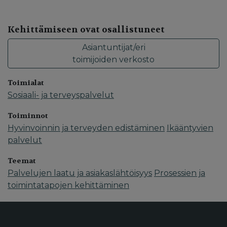
Kehittämiseen ovat osallistuneet
Asiantuntijat/eri
toimijoiden verkosto
Toimialat
Sosiaali- ja terveyspalvelut
Toiminnot
Hyvinvoinnin ja terveyden edistäminen
Ikääntyvien
palvelut
Teemat
Palvelujen laatu ja asiakaslähtöisyys
Prosessien ja
toimintatapojen kehittäminen