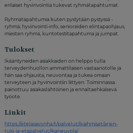
erilaiset hyvinvointia tukevat ryhmätapahtumat.
Ryhmätapahtumia kuten pystytään pystyssä -
ryhmä, hyvinvointi-info, senioreiden elintapaohjaus,
miesten ryhmä, kuntotestitapahtuma ja jumpat.
Tulokset
Ikääntyneiden asiakkaiden on helppo tulla
terveydenhuollon ammattilaisen vastaanotolle ja
hän saa ohjausta, neuvontaa ja tukea omaan
terveyteen ja hyvinvointiin liittyen. Toiminnassa
painottuu asiakaslähtöinen ja ennaltaehkäisevä
työote.
Linkit
https://etelasavonha.fi/palvelut/ikaihmiset/arjen-
tuki-ja-etapalvelut/ikaneuvola/