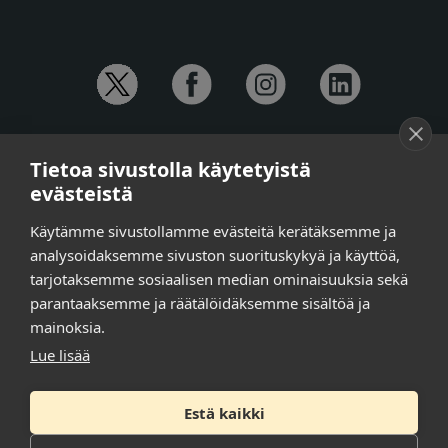
YHTEYSTIEDOT
Tietoa sivustolla käytetyistä
Anna-Mari Jaanu,
kehittämispäällikkö,
evästeistä
puh. +358 50 572 4620
Henna Honkalo,
viestintäpäällikkö,
Käytämme sivustollamme evästeitä kerätäksemme ja
puh. +358 50 479 6618
analysoidaksemme sivuston suorituskykyä ja käyttöä,
Ilari Raiski,
viestintä- ja tapahtumakoordinaattori,
tarjotaksemme sosiaalisen median ominaisuuksia sekä
puh. +358 45 130 3832
parantaaksemme ja räätälöidäksemme sisältöä ja
Susanna Laasio,
sihteeri,
puh. +358 50 590 4619
mainoksia.
tarkeissatoissa[a]kt.fi
Lue lisää
Estä kaikki
Tilaa uutiskirje