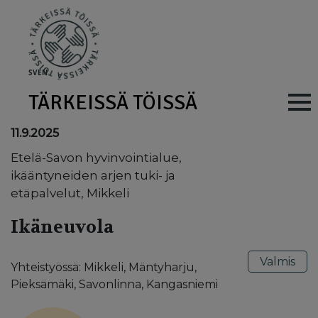
Skip to main content
SV
EN
TÄRKEISSÄ TÖISSÄ
Main navig
11.9.2025
Etelä-Savon hyvinvointialue,
ikääntyneiden arjen tuki- ja
etäpalvelut, Mikkeli
Ikäneuvola
Valmis
Yhteistyössä: Mikkeli, Mäntyharju,
Pieksämäki, Savonlinna, Kangasniemi