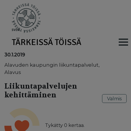
Skip to main content
SV
EN
TÄRKEISSÄ TÖISSÄ
Main navig
30.1.2019
Alavuden kaupungin liikuntapalvelut,
Alavus
Liikuntapalvelujen
kehittäminen
Valmis
Tykätty
0
kertaa.