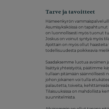
Tarve ja tavoitteet
Hämeenkyrön vammaispalveluilla
Asumisyksiköissä on tapahtunut
on luonnollisesti myös tuonut tu
Joskus on voinut syntyä myös til
Ajoittain on myös ollut haasteita
todellisuudesta poikkeavia mielik
Saadaksemme luotua avoimen ja 
lisättyä yhteistyötä, päätimme k
tullaan pitämään säännöllisesti 
johon jokainen voi tulla etukät
palautetta, toiveita, kehittämisi
Tilaisuuksissa on mahdollista k
suunnitelmista.
Aikaisemmin on ollut tapana pitä