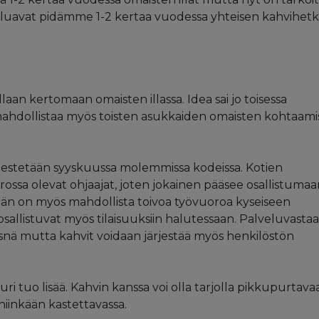
 haluavat pidämme 1-2 kertaa vuodessa yhteisen kahvihet
llaan kertomaan omaisten illassa. Idea sai jo toisessa
 mahdollistaa myös toisten asukkaiden omaisten kohtaam
jestetään syyskuussa molemmissa kodeissa. Kotien
rossa olevat ohjaajat, joten jokainen pääsee osallistuma
kijän on myös mahdollista toivoa työvuoroa kyseiseen
osallistuvat myös tilaisuuksiin halutessaan. Palveluvasta
äsnä mutta kahvit voidaan järjestää myös henkilöstön
ri tuo lisää. Kahvin kanssa voi olla tarjolla pikkupurtavaa
iinkään kastettavassa.