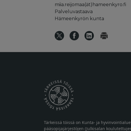
miia.reijomaa(ät)hameenkyro.fi
Palveluvastaava
Hämeenkyrön kunta
Tärkeissä töissä on Kunta- ja hyvinvointialu
pääsopijajärjestöjen (Julkisalan koulutettuje