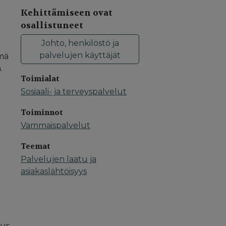
Kehittämiseen ovat
osallistuneet
Johto, henkilöstö ja
palvelujen käyttäjät
ämä
.
Toimialat
Sosiaali- ja terveyspalvelut
Toiminnot
Vammaispalvelut
Teemat
Palvelujen laatu ja
asiakaslähtöisyys
tus