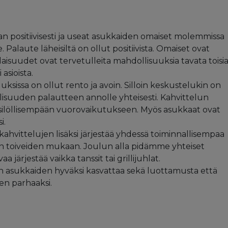
n positiivisesti ja useat asukkaiden omaiset molemmissa
. Palaute läheisiltä on ollut positiivista. Omaiset ovat
laisuudet ovat tervetulleita mahdollisuuksia tavata toisi
asioista.
uksissa on ollut rento ja avoin. Silloin keskustelukin on
isuuden palautteen annolle yhteisesti. Kahvittelun
silöllisempään vuorovaikutukseen. Myös asukkaat ovat
i.
ahvittelujen lisäksi järjestää yhdessä toiminnallisempaa
n toiveiden mukaan. Joulun alla pidämme yhteiset
aa järjestää vaikka tanssit tai grillijuhlat.
 asukkaiden hyväksi kasvattaa sekä luottamusta että
iden parhaaksi.