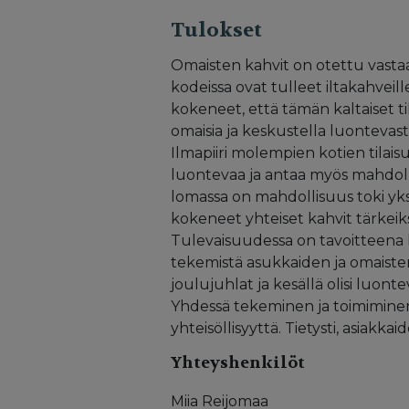
Tulokset
Omaisten kahvit on otettu vastaa
kodeissa ovat tulleet iltakahveille
kokeneet, että tämän kaltaiset ti
omaisia ja keskustella luontevasti 
Ilmapiiri molempien kotien tilaisu
luontevaa ja antaa myös mahdoll
lomassa on mahdollisuus toki yk
kokeneet yhteiset kahvit tärkeiks
Tulevaisuudessa on tavoitteena k
tekemistä asukkaiden ja omaiste
joulujuhlat ja kesällä olisi luontev
Yhdessä tekeminen ja toimiminen
yhteisöllisyyttä. Tietysti, asiakka
Yhteyshenkilöt
Miia Reijomaa