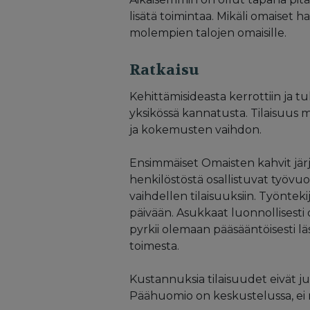
lisätä toimintaa. Mikäli omaiset
molempien talojen omaisille.
Ratkaisu
Kehittämisideasta kerrottiin ja tu
yksikössä kannatusta. Tilaisuus
ja kokemusten vaihdon.
Ensimmäiset Omaisten kahvit jär
henkilöstöstä osallistuvat työvuo
vaihdellen tilaisuuksiin. Työnte
päivään. Asukkaat luonnollisesti 
pyrkii olemaan pääsääntöisesti l
toimesta.
Kustannuksia tilaisuudet eivät juu
Päähuomio on keskustelussa, ei n