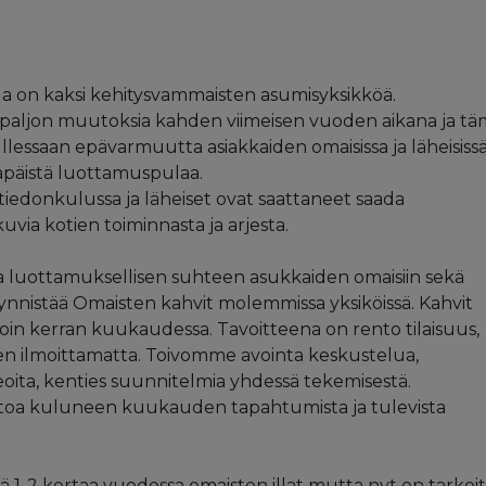
 on kaksi kehitysvammaisten asumisyksikköä.
 paljon muutoksia kahden viimeisen vuoden aikana ja t
llessaan epävarmuutta asiakkaiden omaisissa ja läheisissä
apäistä luottamuspulaa.
 tiedonkulussa ja läheiset ovat saattaneet saada
uvia kotien toiminnasta ja arjesta.
luottamuksellisen suhteen asukkaiden omaisiin sekä
äynnistää Omaisten kahvit molemmissa yksiköissä. Kahvit
noin kerran kuukaudessa. Tavoitteena on rento tilaisuus,
een ilmoittamatta. Toivomme avointa keskustelua,
deoita, kenties suunnitelmia yhdessä tekemisestä.
ertoa kuluneen kuukauden tapahtumista ja tulevista
ä 1-2 kertaa vuodessa omaisten illat mutta nyt on tarkoi