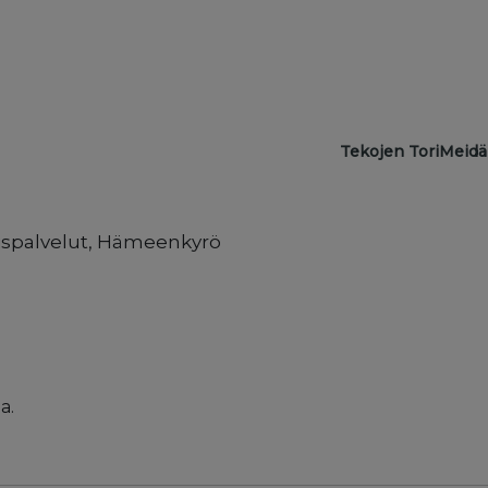
Main navigat
Tekojen Tori
Meidä
spalvelut, Hämeenkyrö
a.