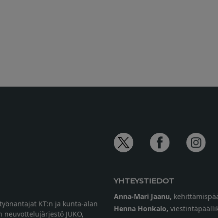
YHTEYSTIEDOT
Anna-Mari Jaanu,
kehittämispää
etyönantajat KT:n ja kunta-alan
Henna Honkalo,
viestintäpäälli
n neuvottelujärjestö JUKO,