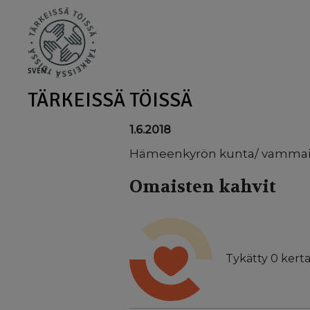
Skip to main content
SV
EN
TÄRKEISSÄ TÖISSÄ
1.6.2018
Hämeenkyrön kunta/ vammai
Omaisten kahvit
Tykätty
0
kerta