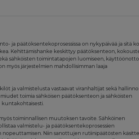
linto- ja päätöksentekoprosessissa on nykypäivää ja sitä ko
lkea. Kehittämishanke keskittyy päätöksenteon, kokoust
ekä sähköisten toimintatapojen luomiseen, käyttöönott
on myös järjestelmien mahdollisimman laaja
t ja valmistelusta vastaavat viranhaltijat sekä hallinn
valmiudet toimia sähköisen päätöksenteon ja sähköisten
 kuntakohtaisesti.
 myös toiminnallisen muutoksen tavoite. Sähköinen
istaa valmistelu- ja päätöksentekoprosessien
n nopeuttamisen. Niin sanottujen rutiinipäätösten käsitte