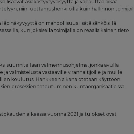
a lisäävät asiakastyytyväisyyttä ja vapauttaa aikaa
lyyn, niin luottamushenkilöillä kuin hallinnon toimijoil
läpinäkyvyyttä on mahdollisuus lisätä sähköisillä
seilla, kun jokaisella toimijalla on reaaliaikainen tieto
ksi suunnitellaan valmennusohjelma, jonka avulla
a valmistelusta vastaaville viranhaltijoille ja muille
mallien koulutus. Hankkeen aikana otetaan käyttöön
usien prosessien toteutuminen kuntaorganisaatioissa.
tokauden alkaessa vuonna 2021 ja tulokset ovat