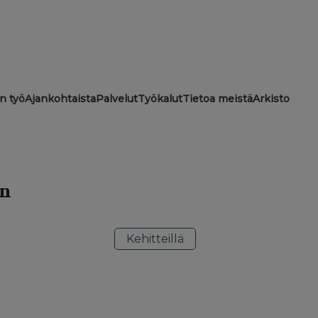
ion
n työ
Ajankohtaista
Palvelut
Työkalut
Tietoa meistä
Arkisto
en
Kehitteillä