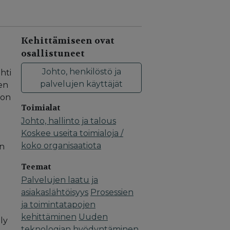
Kehittämiseen ovat
osallistuneet
Johto, henkilöstö ja
hti
palvelujen käyttäjät
en
oon
Toimialat
Johto, hallinto ja talous
Koskee useita toimialoja /
koko organisaatiota
on
Teemat
Palvelujen laatu ja
asiakaslähtöisyys
Prosessien
ja toimintatapojen
kehittäminen
Uuden
ly
teknologian hyödyntäminen