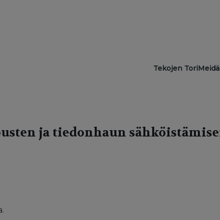
Main navigat
Tekojen Tori
Meidä
usten ja tiedonhaun sähköistämis
.