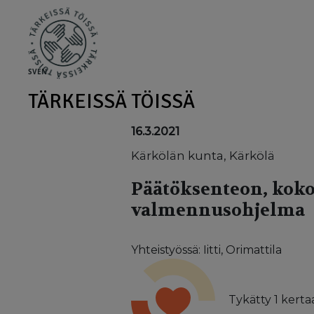
Skip to main content
SV
EN
TÄRKEISSÄ TÖISSÄ
16.3.2021
Kärkölän kunta, Kärkölä
Päätöksenteon, koko
valmennusohjelma
Yhteistyössä: Iitti, Orimattila
Tykätty
1
kertaa