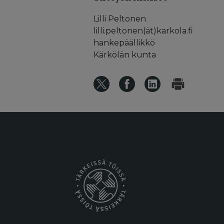
Lilli Peltonen
lilli.peltonen(ät)karkola.fi
hankepäällikkö
Kärkölän kunta