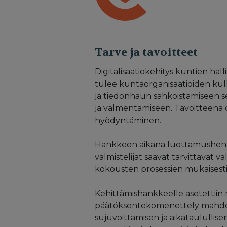
Tarve ja tavoitteet
Digitalisaatiokehitys kuntien hal
tulee kuntaorganisaatioiden ku
ja tiedonhaun sähköistämiseen s
ja valmentamiseen. Tavoitteena 
hyödyntäminen.
Hankkeen aikana luottamushenkilö
valmistelijat saavat tarvittavat 
kokousten prosessien mukaisesti
Kehittämishankkeelle asetettiin
päätöksentekomenettely mahdoll
sujuvoittamisen ja aikataulullise