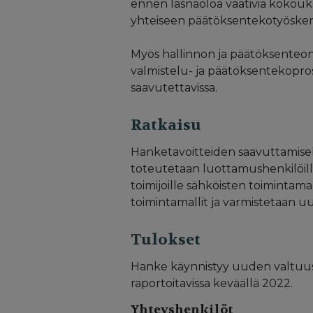
ennen läsnäoloa vaativia kokouksi
yhteiseen päätöksentekotyöskente
Myös hallinnon ja päätöksenteon 
valmistelu- ja päätöksentekoproses
saavutettavissa.
Ratkaisu
Hanketavoitteiden saavuttamise
toteutetaan luottamushenkilöille j
toimijoille sähköisten toiminta
toimintamallit ja varmistetaan u
Tulokset
Hanke käynnistyy uuden valtuus
raportoitavissa keväällä 2022.
Yhteyshenkilöt