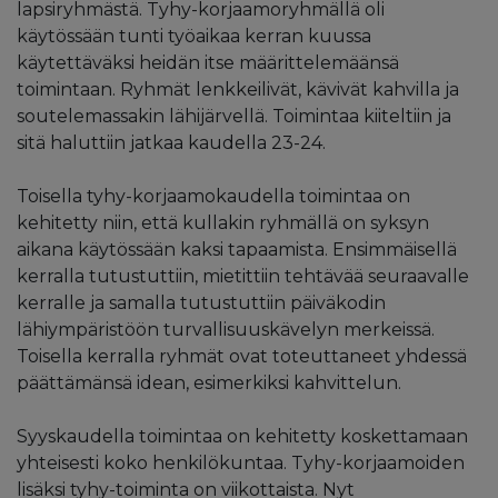
lapsiryhmästä. Tyhy-korjaamoryhmällä oli
käytössään tunti työaikaa kerran kuussa
käytettäväksi heidän itse määrittelemäänsä
toimintaan. Ryhmät lenkkeilivät, kävivät kahvilla ja
soutelemassakin lähijärvellä. Toimintaa kiiteltiin ja
sitä haluttiin jatkaa kaudella 23-24.
Toisella tyhy-korjaamokaudella toimintaa on
kehitetty niin, että kullakin ryhmällä on syksyn
aikana käytössään kaksi tapaamista. Ensimmäisellä
kerralla tutustuttiin, mietittiin tehtävää seuraavalle
kerralle ja samalla tutustuttiin päiväkodin
lähiympäristöön turvallisuuskävelyn merkeissä.
Toisella kerralla ryhmät ovat toteuttaneet yhdessä
päättämänsä idean, esimerkiksi kahvittelun.
Syyskaudella toimintaa on kehitetty koskettamaan
yhteisesti koko henkilökuntaa. Tyhy-korjaamoiden
lisäksi tyhy-toiminta on viikottaista. Nyt