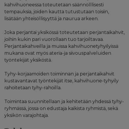
kahvihuoneessa toteutetaan säännölllisesti
tempauksia, joiden kautta tutustutaan toisiin,
lisätään yhteisöllisyyttä ja naurua arkeen.
Joka perjantai yksikössä toteutetaan perjantaikahvit,
joihin kukin pari vuorollaan tuo tarjoiltavaa.
Perjantaikahveilla ja muissa kahvihuonetyhyilyissä
mukana ovat myös ateria-ja siivouspalveluiden
työntekijät yksiköstä.
Tyhy-korjaamoiden toiminnan ja perjantaikahvit
kustavantavat työntekijät itse, kahvihuone-tyhyily
rahoitetaan tyhy-rahoilla.
Toimintaa suunnitellaan ja kehitetään yhdessä tyhy-
ryhmässä, jossa on edustaja kaikista ryhmistä, sekä
yksikön varajohtaja.