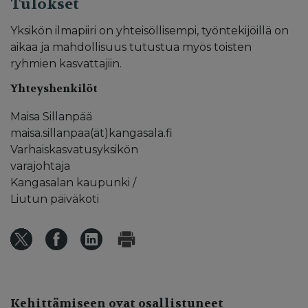
Tulokset
Yksikön ilmapiiri on yhteisöllisempi, työntekijöillä on
aikaa ja mahdollisuus tutustua myös toisten
ryhmien kasvattajiin.
Yhteyshenkilöt
Maisa Sillanpää
maisa.sillanpaa(ät)kangasala.fi
Varhaiskasvatusyksikön
varajohtaja
Kangasalan kaupunki /
Liutun päiväkoti
Kehittämiseen ovat osallistuneet