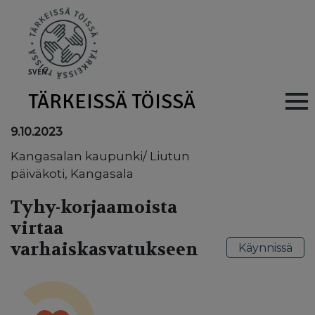
Skip to main content
SV
EN
TÄRKEISSÄ TÖISSÄ
Main navig
9.10.2023
Kangasalan kaupunki/ Liutun
päiväkoti, Kangasala
Tyhy-korjaamoista
virtaa
varhaiskasvatukseen
Käynnissä