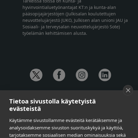
Tärkeissä töissä on Kunta- ja
hyvinvointialuetyönantajat KT:n ja kunta-alan
pääsopijajärjestöjen (Julkisalan koulutettujen
neuvottelujärjestö JUKO, Julkisen alan unioni JAU ja
Sosiaali- ja terveysalan neuvottelujärjestö Sote)
työelämän kehittämisen alusta.
YHTEYSTIEDOT
Tietoa sivustolla käytetyistä
Anna-Mari Jaanu,
kehittämispäällikkö,
evästeistä
puh. +358 50 572 4620
Henna Honkalo,
viestintäpäällikkö,
Käytämme sivustollamme evästeitä kerätäksemme ja
puh. +358 50 479 6618
analysoidaksemme sivuston suorituskykyä ja käyttöä,
Ilari Raiski,
viestintä- ja tapahtumakoordinaattori,
tarjotaksemme sosiaalisen median ominaisuuksia sekä