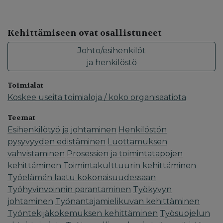
Kehittämiseen ovat osallistuneet
Johto/esihenkilöt
ja henkilöstö
Toimialat
Koskee useita toimialoja / koko organisaatiota
Teemat
Esihenkilötyö ja johtaminen
Henkilöstön
pysyvyyden edistäminen
Luottamuksen
vahvistaminen
Prosessien ja toimintatapojen
kehittäminen
Toimintakulttuurin kehittäminen
Työelämän laatu kokonaisuudessaan
Työhyvinvoinnin parantaminen
Työkyvyn
johtaminen
Työnantajamielikuvan kehittäminen
Työntekijäkokemuksen kehittäminen
Työsuojelun