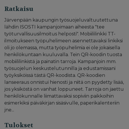
Ratkaisu
Järvenpään kaupungin työsuojeluvaltuutettuna
lähdin ISOSTI kampanjoimaan aiheesta "tee
työturvallisuusilmoitus helposti". Mobiililinkki TT-
ilmoitukseen työpuhelimeen asennettavaksi linkiksi
oli jo olemassa, mutta työpuhelimia ei ole jokaisella
henkilökuntaan kuuluvalla. Tein QR-koodin tuosta
mobiililinkistä ja painatin tarroja. Kampanjoin mm.
työsuojelun keskustelutunnilla ja edustamissani
työyksiköissä tästä QR-koodista. QR-koodien
lanseeraus onnistui hienosti ja niitä on pyydetty lisää,
jos yksiköstä on vanhat loppuneet. Tarroja on jaettu
henkilökunnalle liimattavaksi sopiviin paikkoihin
esimerkiksi päiväkirjan sisäsivulle, paperikalenteriin
jne...
Tulokset