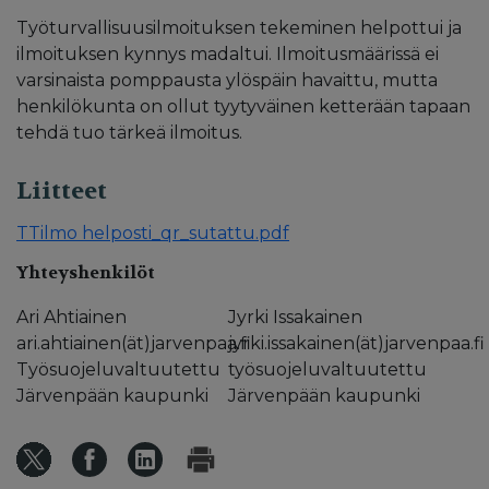
Työturvallisuusilmoituksen tekeminen helpottui ja
ilmoituksen kynnys madaltui. Ilmoitusmäärissä ei
varsinaista pomppausta ylöspäin havaittu, mutta
henkilökunta on ollut tyytyväinen ketterään tapaan
tehdä tuo tärkeä ilmoitus.
Liitteet
TTilmo helposti_qr_sutattu.pdf
Yhteyshenkilöt
Ari Ahtiainen
Jyrki Issakainen
ari.ahtiainen(ät)jarvenpaa.fi
jyrki.issakainen(ät)jarvenpaa.fi
Työsuojeluvaltuutettu
työsuojeluvaltuutettu
Järvenpään kaupunki
Järvenpään kaupunki