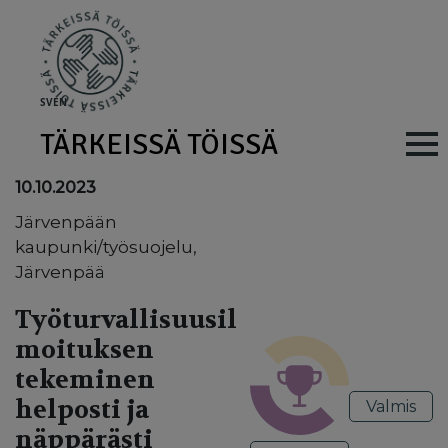
Skip to main content
SV
EN
TÄRKEISSÄ TÖISSÄ
Main navig
10.10.2023
Järvenpään
kaupunki/työsuojelu,
Järvenpää
Työturvallisuusil
moituksen
tekeminen
helposti ja
Valmis
näppärästi