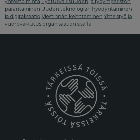
yhteistoiminta
Työturvallisuuden ja työympäristön
parantaminen
Uuden teknologian hyödyntäminen
ja digitalisaatio
Viestinnän kehittäminen
Yhteistyö ja
vuorovaikutus organisaation sisällä