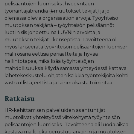
pelisääntöjen luomiseksi, hyödyntäen
työnantajabrändiä (#muutokset tekijät) ja jo
olemassa olevia organisaation arvoja. Työyhteisö
muutoksen tekijänä – työyhteisön pelisäännöt
luotiin siis johdettuina LUVNin arvoista ja
muutoksen tekijät –konseptista. Tavoitteena oli
myös lanseerata työyhteisön pelisääntöjen luomisen
malli osana eettisiä periaatteita ja hyvää
hallintotapaa, mikä lisää työyhteisöjen
mahdollisuuksia käydä samassa yhteydessä kattava
lähetekeskustelu ohjaten kaikkia työntekijöitä kohti
vastuullista, eettistä ja lainmukaista toimintaa.
Ratkaisu
HR-kehittämisen palveluiden asiantuntijat
muotoilivat yhteistyössä viitekehystä työyhteisön
pelisääntöjen luomiseksi. Tavoitteena oli luoda aikaa
kestävä malli, joka perustuu arvoihin ja muutoksen