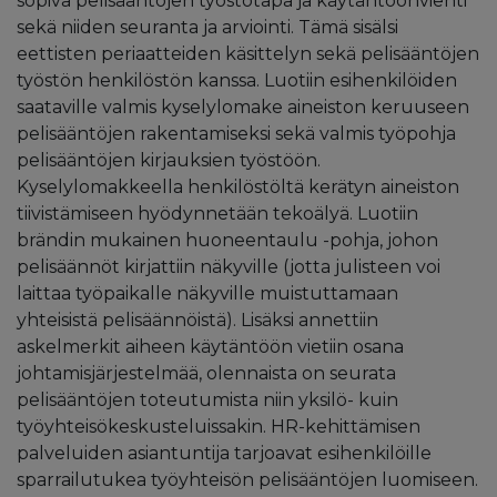
sopiva pelisääntöjen työstötapa ja käytäntöönvienti
sekä niiden seuranta ja arviointi. Tämä sisälsi
eettisten periaatteiden käsittelyn sekä pelisääntöjen
työstön henkilöstön kanssa. Luotiin esihenkilöiden
saataville valmis kyselylomake aineiston keruuseen
pelisääntöjen rakentamiseksi sekä valmis työpohja
pelisääntöjen kirjauksien työstöön.
Kyselylomakkeella henkilöstöltä kerätyn aineiston
tiivistämiseen hyödynnetään tekoälyä. Luotiin
brändin mukainen huoneentaulu -pohja, johon
pelisäännöt kirjattiin näkyville (jotta julisteen voi
laittaa työpaikalle näkyville muistuttamaan
yhteisistä pelisäännöistä). Lisäksi annettiin
askelmerkit aiheen käytäntöön vietiin osana
johtamisjärjestelmää, olennaista on seurata
pelisääntöjen toteutumista niin yksilö- kuin
työyhteisökeskusteluissakin. HR-kehittämisen
palveluiden asiantuntija tarjoavat esihenkilöille
sparrailutukea työyhteisön pelisääntöjen luomiseen.