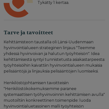
Tykätty
1
kertaa.
Tarve ja tavoitteet
Kehittämisteon taustalla oli Länsi-Uudenmaan
hyvinvointialueen strateginen linjaus "Teemme
yhdessä hyvinvoivan ja halutun työyhteisön". Idea
kehittämisestä syntyi tunnistetusta asiakastarpeesta:
työyhteisöihin kaivattiin hyvinvointialueen mukaisia
pelisääntöjä ja linjauksia pelisääntöjen luomiseksi.
Henkilöstöjohtamisen tavoitteisiin
"Henkilöstökokemuksemme paranee
systemaattisen työhyvinvoinnin kehittämisen avulla"
muotoiltiin konkreettinen toimenpide: luoda
hyvinvointialuetasoinen malli työyhteisön