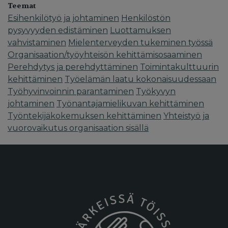
Teemat
Esihenkilötyö ja johtaminen
Henkilöstön
pysyvyyden edistäminen
Luottamuksen
vahvistaminen
Mielenterveyden tukeminen työssä
Organisaation/työyhteisön kehittämisosaaminen
Perehdytys ja perehdyttäminen
Toimintakulttuurin
kehittäminen
Työelämän laatu kokonaisuudessaan
Työhyvinvoinnin parantaminen
Työkyvyn
johtaminen
Työnantajamielikuvan kehittäminen
Työntekijäkokemuksen kehittäminen
Yhteistyö ja
vuorovaikutus organisaation sisällä