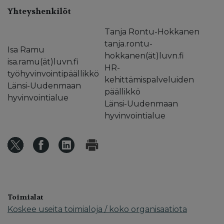
Yhteyshenkilöt
Tanja Rontu-Hokkanen
tanja.rontu-
Isa Ramu
hokkanen(ät)luvn.fi
isa.ramu(ät)luvn.fi
HR-
työhyvinvointipäällikkö
kehittämispalveluiden
Länsi-Uudenmaan
päällikkö
hyvinvointialue
Länsi-Uudenmaan
hyvinvointialue
Toimialat
Koskee useita toimialoja / koko organisaatiota