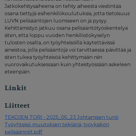
Jatkokehitysaiheena on tehty aiheesta viestintää
osana tiettyjä esihenkilökoulutuksia, jotta tietoisuus
LUVN pelisääntöjen luomiseen on ja pysyy.
Kehittämistyö jatkuu osana pelisääntötyöskentelyä
siten, että loppu vuoden henkilöstökyselyn
tulosten osalta, on työyhteisöillä käytettävissä
aineistoa, jolla pelisääntöjä voi tarvittaessa päivittää ja
siten tukea työyhteisöä kehittymään niin
vuorovaikutuksessaan kuin yhteistyössään askeleen
eteenpäin.
Linkit
Liitteet
TEKOJEN TORI - 2025_05_23 Johtamisen tunti
Työyhteisö muutoksen tekijänä, työyksikön
pelisäännöt.pdf