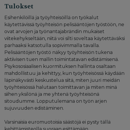
Tulokset
Esihenkilöillä ja työyhteisöillä on työkalut
käytettävissä työyhteisön pelisääntöjen työstöön, ne
ovat arvojen ja työnantajabrändin mukaiset
viitekehykseltään, niitä voi silti soveltaa käytettäväksi
parhaaksi katsotulla sopivimmalla tavalla.
Pelisääntöjen työstö näkyy työyhteisön tukena
aktiivisen tuen mallin toimintatavan edistämisenä.
Psykososiaalisen kuormituksen hallinta osaltaan
mahdollistuu ja kehittyy, kun työyhteisössä käydään
läpinäkyvästi keskustelua siitä, miten juuri meidän
työyhteisössä halutaan toimittavan ja miten minä
siihen yksilönä ja me yhtenä työyhteisönä
sitoudumme. Lopputulemana on työn arjen
sujuvuuden edistäminen.
Varsinaisia euromuotoisia säästöjä ei pysty tällä
kehittämisteolla suoraan esittämään.