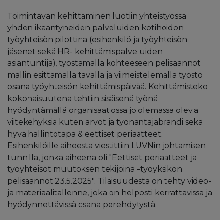
Toimintavan kehittäminen luotiin yhteistyössä
yhden ikääntyneiden palveluiden kotihoidon
työyhteisön pilottina (esihenkilö ja työyhteisön
jäsenet sekä HR- kehittämispalveluiden
asiantuntija), työstämällä kohteeseen pelisäännöt
mallin esittämällä tavalla ja viimeistelemällä työstö
osana työyhteisön kehittämispäivää. Kehittämisteko
kokonaisuutena tehtiin sisäisenä työnä
hyödyntämällä organisaatiossa jo olemassa olevia
viitekehyksiä kuten arvot ja työnantajabrändi sekä
hyvä hallintotapa & eettiset periaatteet.
Esihenkilöille aiheesta viestittiin LUVNin johtamisen
tunnilla, jonka aiheena oli "Eettiset periaatteet ja
työyhteisöt muutoksen tekijöinä –työyksikön
pelisäännöt 23.5.2025". Tilaisuudesta on tehty video-
ja materiaalitallenne, joka on helposti kerrattavissa ja
hyödynnettävissä osana perehdytystä.