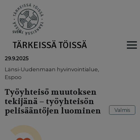
Skip to main content
SV
EN
TÄRKEISSÄ TÖISSÄ
Main navig
29.9.2025
Länsi-Uudenmaan hyvinvointialue,
Espoo
Työyhteisö muutoksen
tekijänä – työyhteisön
pelisääntöjen luominen
Valmis