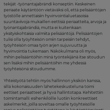
tekijät -työnantajabrändi konseptiin. Keskeinen
periaate käytäntöön vietäväksi oli, että pelisääntöjen
työstölle annettaisiin hyvinvointialuetasoisia
suuntaviivoja mukaillen eettisiä periaatteita, arvoja ja
työnantajabrändiä, mutta ei kuitenkaan
yksityiskohtaisia valmiita pelisääntöjä. Pelisääntöjen
tulisi olla työyhteisön omiin tarpeisiin tehdyt,
työyhteisön omaa työn arjen sujuvuutta ja
hyvinvointia tukemaan. Näkökulmana oli myös,
mihin pelisääntöihin minä työntekijänä itse sitoudun
sen lisäksi mihin pelisääntöihin me yhdessä
työyhteisönä sitoudumme.
Yhteistyötä tehtiin myös hallinnon yksikön kanssa,
sillä kokonaisuuden lähetekeskusteluna toimi
eettiset periaatteet ja hyvä hallintotapa. Kehitettiin
toimintamalli: esihenkilöille luotiin konkreettiset
askelmerkit, joilla soveltaa omalle työyhteisölle