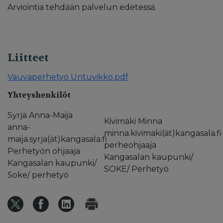
Arviointia tehdään palvelun edetessä.
Liitteet
Vauvaperhetyö Untuvikko.pdf
Yhteyshenkilöt
Syrjä Anna-Maija
Kivimäki Minna
anna-
minna.kivimaki(ät)kangasala.fi
maija.syrja(ät)kangasala.fi
perheohjaaja
Perhetyön ohjaaja
Kangasalan kaupunki/
Kangasalan kaupunki/
SOKE/ Perhetyö
Soke/ perhetyö