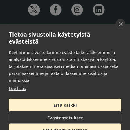
YHTEYSTIEDOT
Tietoa sivustolla käytetyistä
Anna-Mari Jaanu,
kehittämispäällikkö,
evästeistä
puh. +358 50 572 4620
Henna Honkalo,
viestintäpäällikkö,
Käytämme sivustollamme evästeitä kerätäksemme ja
puh. +358 50 479 6618
analysoidaksemme sivuston suorituskykyä ja käyttöä,
Ilari Raiski,
viestintä- ja tapahtumakoordinaattori,
tarjotaksemme sosiaalisen median ominaisuuksia sekä
puh. +358 45 130 3832
parantaaksemme ja räätälöidäksemme sisältöä ja
Susanna Laasio,
sihteeri,
puh. +358 50 590 4619
mainoksia.
tarkeissatoissa[a]kt.fi
Lue lisää
Estä kaikki
Tilaa uutiskirje
Tietosuojaseloste
Evästeasetukset
Saavutettavuusseloste
Salli kaikki evästeet