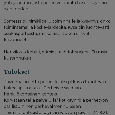
yhteystiedon, josta perhe voi varata toisen käynnin
ajankohdan.
Somessa oli nimikilpailu toiminnalle ja kysymys, onko
toimintamallia koskevia ideoita. Kyseltiin luontevasti
asiakasperheistä, minkälaista tukea olisivat
kaivanneet.
Henkilöstö kehitti, esimies mahdollistajana. Ei uusia
kustannuksia.
Tulokset
Toiveena on, että perheille olisi jatkossa luontevaa
hakea apua ajoissa. Perheisiin saadaan
henkilökohtainen kontakti.
Korvataan tällä palvelulla/ kotikäynnillä perhetyön
osallistuminen perhevalmennukseen.
Toiminta polkaistu käyntiin vauvan päivänä 24. 9.21.