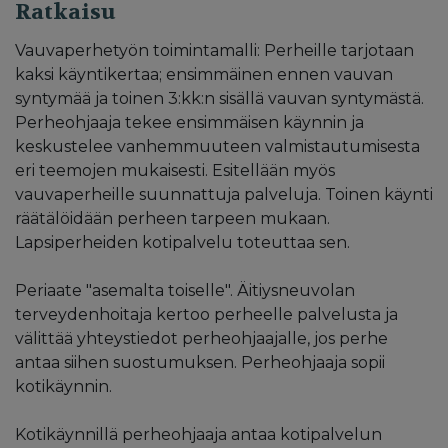
Ratkaisu
Vauvaperhetyön toimintamalli: Perheille tarjotaan
kaksi käyntikertaa; ensimmäinen ennen vauvan
syntymää ja toinen 3:kk:n sisällä vauvan syntymästä.
Perheohjaaja tekee ensimmäisen käynnin ja
keskustelee vanhemmuuteen valmistautumisesta
eri teemojen mukaisesti. Esitellään myös
vauvaperheille suunnattuja palveluja. Toinen käynti
räätälöidään perheen tarpeen mukaan.
Lapsiperheiden kotipalvelu toteuttaa sen.
Periaate "asemalta toiselle". Äitiysneuvolan
terveydenhoitaja kertoo perheelle palvelusta ja
välittää yhteystiedot perheohjaajalle, jos perhe
antaa siihen suostumuksen. Perheohjaaja sopii
kotikäynnin.
Kotikäynnillä perheohjaaja antaa kotipalvelun