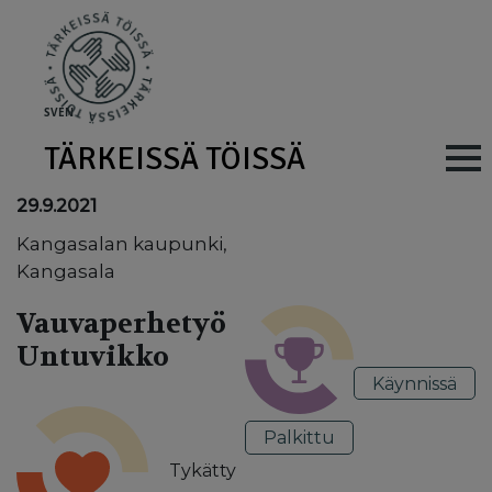
Skip to main content
SV
EN
TÄRKEISSÄ TÖISSÄ
Main navig
29.9.2021
Kangasalan kaupunki,
Kangasala
Vauvaperhetyö
Untuvikko
Käynnissä
Palkittu
Tykätty