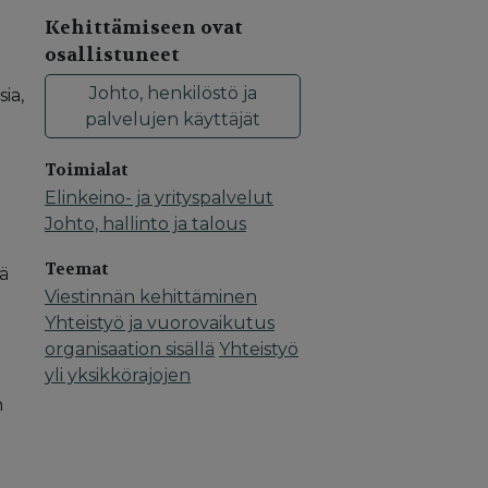
Kehittämiseen ovat
osallistuneet
Johto, henkilöstö ja
ia,
palvelujen käyttäjät
Toimialat
Elinkeino- ja yrityspalvelut
Johto, hallinto ja talous
Teemat
ää
Viestinnän kehittäminen
Yhteistyö ja vuorovaikutus
organisaation sisällä
Yhteistyö
yli yksikkörajojen
n