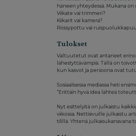
häneen yhteydessä. Mukana on myö
Viikate vai trimmeri?
Kiikarit vai kamera?
Rössypottu vai ruispuolukkapu
Tulokset
Valtuutetut ovat antaneet erinoma
lähestyttävämpiä. Tällä on toivo
kun kasvot ja persoona ovat tut
Sosiaalisessa mediassa heti ensi
”Erittäin hyvä idea lähteä toteut
Nyt esittelyitä on julkaistu kaikki
viikossa. Nettisivuille julkaistu
tilillä. Yhtenä julkaisukanavana 