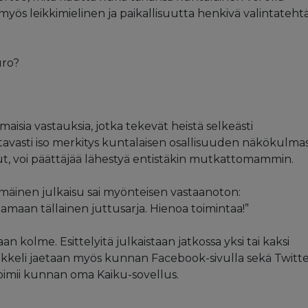
s leikkimielinen ja paikallisuutta henkivä valintatehtä
uro?
isia vastauksia, jotka tekevät heistä selkeästi
ttavasti iso merkitys kuntalaisen osallisuuden näkökulmas
ut, voi päättäjää lähestyä entistäkin mutkattomammin.
mmäinen julkaisu sai myönteisen vastaanoton:
tamaan tällainen juttusarja. Hienoa toimintaa!”
aan kolme. Esittelyitä julkaistaan jatkossa yksi tai kaksi
 artikkeli jaetaan myös kunnan Facebook-sivulla sekä Twitte
toimii kunnan oma Kaiku-sovellus.