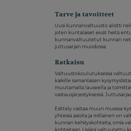
Tarve ja tavoitteet
Uusi kunnanvaltuusto aloitti nel
joten kuntalaiset eivät heitä en
kunnanvaltuutetut kunnan nettisiv
juttusarjan muodossa.
Ratkaisu
Valtuustokoulutuksessa valtuutett
kaikille samanlaisen kysymyslist
muutamalla lauseella ja toimittav
vastausjärjestyksessä. Juttusarjaa
Esittely vastaa muun muassa ky
yhteisiä asioita ja millainen on v
kunnan kehityskohteita, omia vah
kohteitaan. Lisäksi valtuutettu 