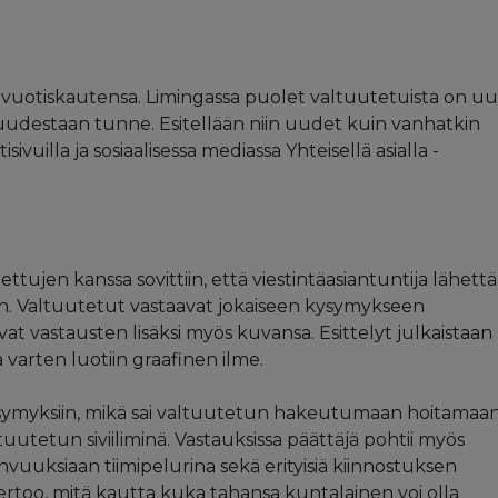
ivuotiskautensa. Limingassa puolet valtuutetuista on uus
tuudestaan tunne. Esitellään niin uudet kuin vanhatkin
uilla ja sosiaalisessa mediassa Yhteisellä asialla -
ujen kanssa sovittiin, että viestintäasiantuntija lähett
an. Valtuutetut vastaavat jokaiseen kysymykseen
at vastausten lisäksi myös kuvansa. Esittelyt julkaistaan
 varten luotiin graafinen ilme.
symyksiin, mikä sai valtuutetun hakeutumaan hoitamaa
altuutetun siviiliminä. Vastauksissa päättäjä pohtii myös
vuuksiaan tiimipelurina sekä erityisiä kiinnostuksen
kertoo, mitä kautta kuka tahansa kuntalainen voi olla