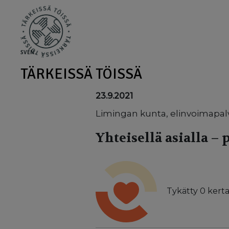
Skip to main content
SV
EN
TÄRKEISSÄ TÖISSÄ
23.9.2021
Limingan kunta, elinvoimapal
Yhteisellä asialla – 
Tykätty
0
kerta