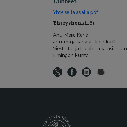
Liitteet
Yhteisellä asialla.pdf
Yhteyshenkilöt
Anu-Maija Kärjä
anu-maija.karja(ät)liminka.fi
Viestintä- ja tapahtuma-asiantunt
Limingan kunta