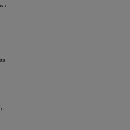
vä:
ta:
r-