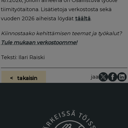
16.1.2026, jolloin aiheena on Osallistuva työote
tiimityötaitona. Lisätietoja verkostosta sekä
vuoden 2026 aiheista löydät
täältä
.
Kiinnostaako kehittämisen teemat ja työkalut?
Tule mukaan verkostoomme!
Teksti: Ilari Raiski
jaa
< takaisin