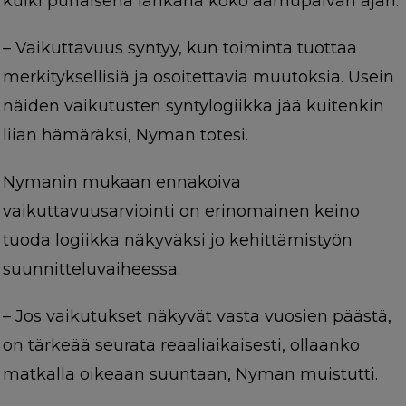
kulki punaisena lankana koko aamupäivän ajan.
– Vaikuttavuus syntyy, kun toiminta tuottaa
merkityksellisiä ja osoitettavia muutoksia. Usein
näiden vaikutusten syntylogiikka jää kuitenkin
liian hämäräksi, Nyman totesi.
Nymanin mukaan ennakoiva
vaikuttavuusarviointi on erinomainen keino
tuoda logiikka näkyväksi jo kehittämistyön
suunnitteluvaiheessa.
– Jos vaikutukset näkyvät vasta vuosien päästä,
on tärkeää seurata reaaliaikaisesti, ollaanko
matkalla oikeaan suuntaan, Nyman muistutti.