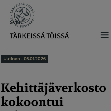
Skip
to
main
SV
EN
content
TÄRKEISSÄ TÖISSÄ
M
a
i
Uutinen - 05.01.2026
n
n
a
Kehittäjäverkosto
v
kokoontui
i