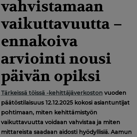
g
vahvistamaan
a
vaikuttavuutta –
t
i
ennakoiva
o
arviointi nousi
n
päivän opiksi
Tärkeissä töissä -kehittäjäverkoston
vuoden
päätöstilaisuus 12.12.2025 kokosi asiantuntijat
pohtimaan, miten kehittämistyön
vaikuttavuutta voidaan vahvistaa ja miten
mittareista saadaan aidosti hyödyllisiä. Aamun