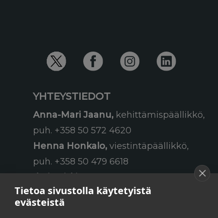
YHTEYSTIEDOT
Anna-Mari Jaanu,
kehittämispäällikkö,
puh. +358 50 572 4620
Henna Honkalo,
viestintäpäällikkö,
puh. +358 50 479 6618
Ilari Raiski,
viestintä- ja
Tietoa sivustolla käytetyistä
tapahtumakoordinaattori,
evästeistä
puh. +358 45 130 3832