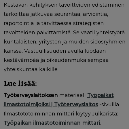
Kestävän kehityksen tavoitteiden edistäminen
tarkoittaa jatkuvaa seurantaa, arviointia,
raportointia ja tarvittaessa strategisten
tavoitteiden päivittämistä. Se vaatii yhteistyötä
kuntalaisten, yritysten ja muiden sidosryhmien
kanssa. Vastuullisuuden avulla luodaan
kestävämpää ja oikeudenmukaisempaa
yhteiskuntaa kaikille.
Lue lisää:
Työterveyslaitoksen
materiaali
Työpaikat
ilmastotoimijoiksi | Työterveyslaitos
-sivuilla.
Ilmastototoiminnan mittari löytyy Julkarista
:
Työpaikan ilmastotoiminnan mittari
.