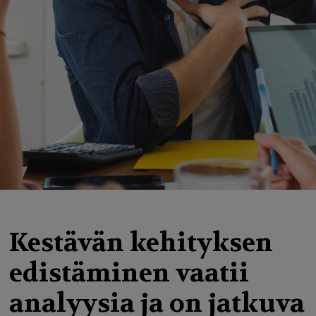
g
a
t
i
o
n
Kestävän kehityksen
edistäminen vaatii
analyysia ja on jatkuva