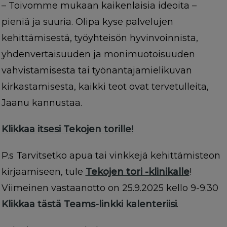
– Toivomme mukaan kaikenlaisia ideoita –
pieniä ja suuria. Olipa kyse palvelujen
kehittämisestä, työyhteisön hyvinvoinnista,
yhdenvertaisuuden ja monimuotoisuuden
vahvistamisesta tai työnantajamielikuvan
kirkastamisesta, kaikki teot ovat tervetulleita,
Jaanu kannustaa.
Klikkaa itsesi Tekojen torille!
P.s Tarvitsetko apua tai vinkkejä kehittämisteon
kirjaamiseen, tule
Tekojen tori -klinikalle
!
Viimeinen vastaanotto on 25.9.2025 kello 9-9.30
Klikkaa tästä Teams-linkki kalenteriisi
.