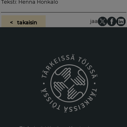
Teksti: Henna Honkalo
jaa
< takaisin