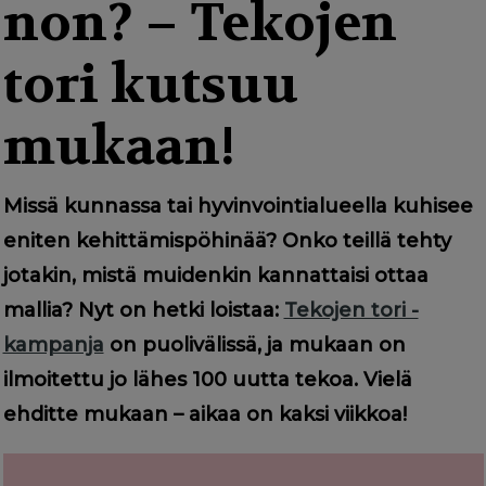
g
non? – Tekojen
a
tori kutsuu
t
i
mukaan!
o
n
Missä kunnassa tai hyvinvointialueella kuhisee
eniten kehittämispöhinää? Onko teillä tehty
jotakin, mistä muidenkin kannattaisi ottaa
mallia? Nyt on hetki loistaa:
Tekojen tori -
kampanja
on puolivälissä, ja mukaan on
ilmoitettu jo lähes 100 uutta tekoa. Vielä
ehditte mukaan – aikaa on kaksi viikkoa!