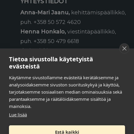
YHTEYSTIEDOT
Anna-Mari Jaanu,
kehittämispäällikkö,
puh. +358 50 572 4620
Henna Honkalo,
viestintäpäällikkö,
puh. +358 50 479 6618
Ilari Raiski,
viestintä- ja
Tietoa sivustolla käytetyistä
tapahtumakoordinaattori,
evästeistä
puh. +358 45 130 3832
Käytämme sivustollamme evästeitä kerätäksemme ja
Susanna Laasio,
sihteeri,
analysoidaksemme sivuston suorituskykyä ja käyttöä,
puh. +358 50 590 4619
tarjotaksemme sosiaalisen median ominaisuuksia sekä
tarkeissatoissa[a]kt.fi
parantaaksemme ja räätälöidäksemme sisältöä ja
mainoksia.
Lue lisää
Tilaa uutiskirje
Estä kaikki