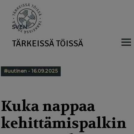
Skip
to
main
SV
EN
content
TÄRKEISSÄ TÖISSÄ
M
a
i
#uutinen - 16.09.2025
n
n
a
Kuka nappaa
v
kehittämispalkin
i