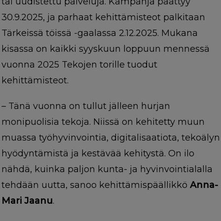
tai uudistettu palveluja. Kampanja päättyy
30.9.2025, ja parhaat kehittämisteot palkitaan
Tärkeissä töissä -gaalassa 2.12.2025. Mukana
kisassa on kaikki syyskuun loppuun mennessä
vuonna 2025 Tekojen torille tuodut
kehittämisteot.
– Tänä vuonna on tullut jälleen hurjan
monipuolisia tekoja. Niissä on kehitetty muun
muassa työhyvinvointia, digitalisaatiota, tekoälyn
hyödyntämistä ja kestävää kehitystä. On ilo
nähdä, kuinka paljon kunta- ja hyvinvointialalla
tehdään uutta, sanoo kehittämispäällikkö
Anna-
Mari Jaanu
.