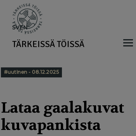
Skip
to
main
SV
EN
content
TÄRKEISSÄ TÖISSÄ
M
a
i
#uutinen - 08.12.2025
n
n
a
Lataa gaalakuvat
v
kuvapankista
i