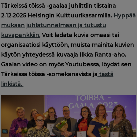
g
Tärkeissä töissä -gaalaa juhlittiin tiistaina
a
2.12.2025 Helsingin Kulttuurikasarmilla.
Hyppää
t
mukaan juhlatunnelmaan ja tutustu
i
kuvapankkiin.
Voit ladata kuvia omaasi tai
o
organisaatiosi käyttöön, muista mainita kuvien
n
käytön yhteydessä kuvaaja Ilkka Ranta-aho.
Gaalan video on myös Youtubessa, löydät sen
Tärkeissä töissä -somekanavista ja
tästä
linkistä.