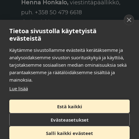
Henna Honkalo,
viestintäpäällikkö,
puh. +358 50 479 6618
Ilari Raiski,
viestintä- ja
Tietoa sivustolla käytetyistä
tapahtumakoordinaattori,
evästeistä
puh. +358 45 130 3832
Käytämme sivustollamme evästeitä kerätäksemme ja
Susanna Laasio,
sihteeri,
analysoidaksemme sivuston suorituskykyä ja käyttöä,
puh. +358 50 590 4619
tarjotaksemme sosiaalisen median ominaisuuksia sekä
tarkeissatoissa[a]kt.fi
parantaaksemme ja räätälöidäksemme sisältöä ja
mainoksia.
Lue lisää
Tilaa uutiskirje
Estä kaikki
Tietosuojaseloste
Evästeasetukset
Saavutettavuusseloste
Salli kaikki evästeet