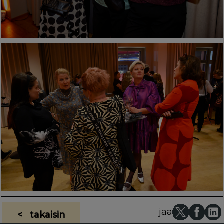
jaa
< takaisin