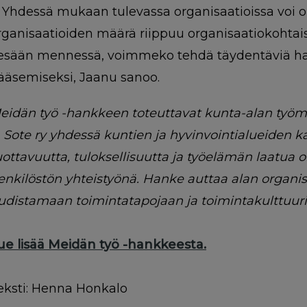
 Yhdessä mukaan tulevassa organisaatioissa voi oll
rganisaatioiden määrä riippuu organisaatiokohta
esään mennessä, voimmeko tehdä täydentäviä 
ääsemiseksi, Jaanu sanoo.
eidän työ -hankkeen toteuttavat kunta-alan työma
a Sote ry yhdessä kuntien ja hyvinvointialueiden k
uottavuutta, tuloksellisuutta ja työelämän laatua 
enkilöstön yhteistyönä. Hanke auttaa alan organis
udistamaan toimintatapojaan ja toimintakulttuur
ue lisää Meidän työ -hankkeesta.
eksti: Henna Honkalo