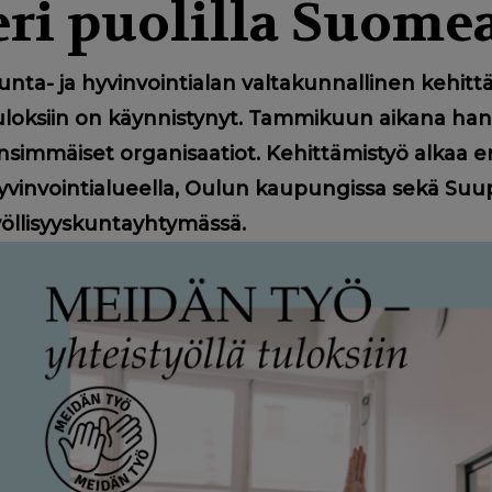
eri puolilla Suome
unta- ja hyvinvointialan valtakunnallinen kehitt
uloksiin on käynnistynyt. Tammikuun aikana ha
nsimmäiset organisaatiot. Kehittämistyö alkaa
yvinvointialueella, Oulun kaupungissa sekä Suu
yöllisyyskuntayhtymässä.