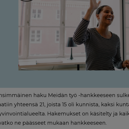
nsimmäinen haku Meidän työ -hankkeeseen sulke
aatiin yhteensä 21, joista 15 oli kunnista, kaksi kun
yvinvointialueelta. Hakemukset on käsitelty ja kaikil
vatko ne päässeet mukaan hankkeeseen.