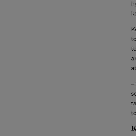
h
k
K
t
t
a
a
–
s
t
t
K