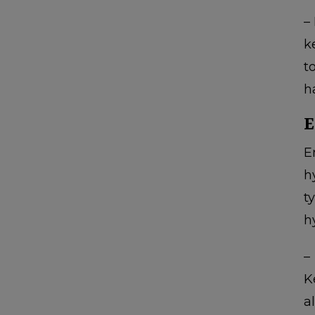
–
k
t
h
E
E
h
t
h
–
K
a