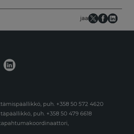
jaa
ttämispäällikkö,
puh. +358 50 572 4620
ntäpäällikkö,
puh. +358 50 479 6618
a tapahtumakoordinaattori,