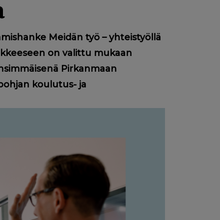
a
ämishanke Meidän työ – yhteistyöllä
nkkeeseen on valittu mukaan
 ensimmäisenä Pirkanmaan
pohjan koulutus- ja