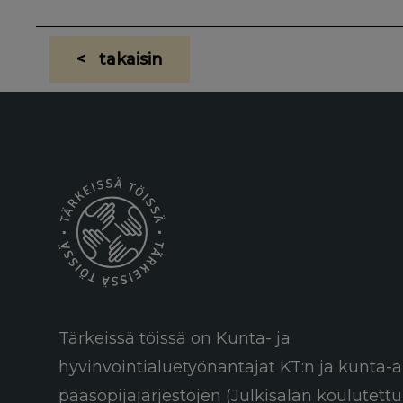
< takaisin
Tärkeissä töissä on Kunta- ja
hyvinvointialuetyönantajat KT:n ja kunta-a
pääsopijajärjestöjen (Julkisalan koulutett