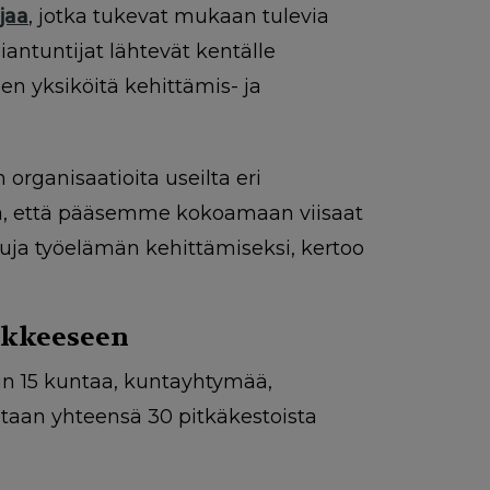
jaa
, jotka tukevat mukaan tulevia
iantuntijat lähtevät kentälle
en yksiköitä kehittämis- ja
ganisaatioita useilta eri
olla, että pääsemme kokoamaan viisaat
ja työelämän kehittämiseksi, kertoo
nkkeeseen
n 15 kuntaa, kuntayhtymää,
tetaan yhteensä 30 pitkäkestoista