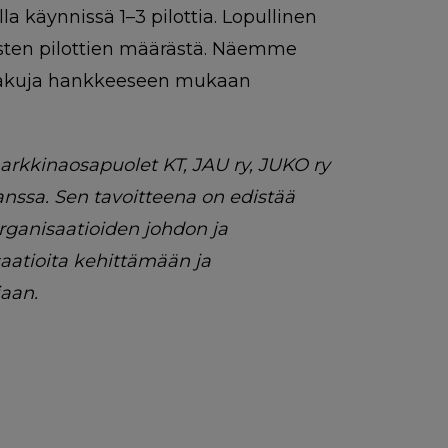
a käynnissä 1–3 pilottia. Lopullinen
isten pilottien määrästä. Näemme
hakuja hankkeeseen mukaan
rkkinaosapuolet KT, JAU ry, JUKO ry
anssa. Sen tavoitteena on edistää
organisaatioiden johdon ja
aatioita kehittämään ja
iaan.