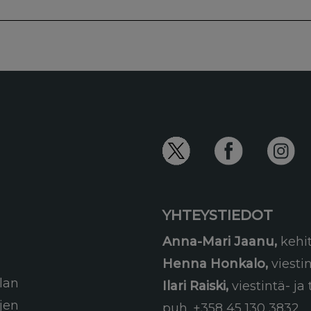
YHTEYSTIEDOT
Anna-Mari Jaanu,
kehi
Henna Honkalo,
viesti
lan
Ilari Raiski,
viestintä- j
ujen
puh. +358 45 130 3832