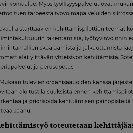
yvinvointialue. Myös työllisyyspalvelut ovat muk
ertoo tuen tarpeesta työvoimapalveluiden siirrossa 
eväällä starttaavien kehittämispilottien teemat
oimintakulttuurin rakentamista, työhyvinvoinnin ed
oimintamallien skaalaamista ja jalkauttamista laaja
mmattialat ylittävän yhteistyön kehittämistä. Sot
teriapalvelut ja perusopetus.
 Mukaan tulevien organisaatioiden kanssa järjeste
ovitaan aloitustilaisuuksista ennen kehittämispilo
arkentaa ja priorisoida kehittämisen painopisteitä 
oteaa Jaanu.
ehittämistyö toteutetaan kehittäjäa