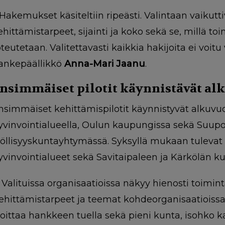
Hakemukset käsiteltiin ripeästi. Valintaan vaiku
ehittämistarpeet, sijainti ja koko sekä se, millä toi
oteutetaan. Valitettavasti kaikkia hakijoita ei voit
ankepäällikkö
Anna-Mari Jaanu
.
nsimmäiset pilotit käynnistävät al
nsimmäiset kehittämispilotit käynnistyvät alkuv
yvinvointialueella, Oulun kaupungissa sekä Suupo
yöllisyyskuntayhtymässä. Syksyllä mukaan tulev
yvinvointialueet sekä Savitaipaleen ja Kärkölän k
 Valituissa organisaatioissa näkyy hienosti toim
ehittämistarpeet ja teemat kohdeorganisaatioissa 
loittaa hankkeen tuella sekä pieni kunta, isohko