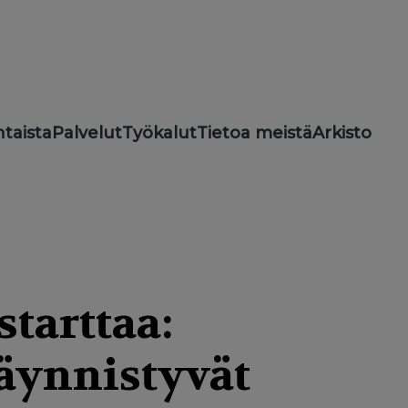
taista
Palvelut
Työkalut
Tietoa meistä
Arkisto
tarttaa:
käynnistyvät