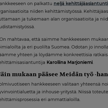
ankkeeseen on palkattu
neljä kehittäjäasiantunti
rganisaatioita niiden kehittämistyössä. Kehittäjäas
uttamaan ja tukemaan alan organisaatioita ja niid
udistamistyössä.
 On mahtavaa, että saimme hankkeeseen mukaan or
oimialoilta ja eri puolilta Suomea. Odotan jo inn
äämme yhteen ja löydämme konkreettisia ratkaisu
ehittämisasiantuntija
Karoliina Marjoniemi
.
äin mukaan pääsee Meidän työ -ha
olmivuotiseen hankkeeseen valitaan yhteensä noi
yvinvointialuetta ja inhouse-yritystä. Niissä toteu
ehittämisprosessia eri ammattialoilla.