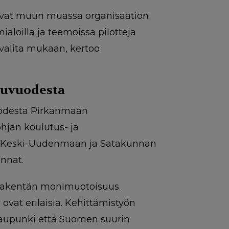
ttivat muun muassa organisaation
mialoilla ja teemoissa pilotteja
u valita mukaan, kertoo
kuvuodesta
uodesta Pirkanmaan
hjan koulutus- ja
at Keski-Uudenmaan ja Satakunnan
unnat.
intakentän monimuotoisuus.
ovat erilaisia. Kehittämistyön
 kaupunki että Suomen suurin