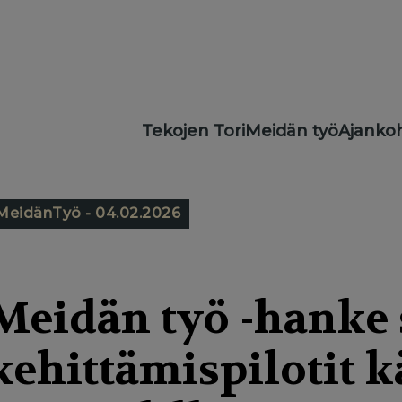
Main
Tekojen Tori
Meidän työ
Ajankoh
navigation
MeidänTyö - 04.02.2026
Meidän työ -hanke s
kehittämispilotit 