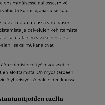
ana ensimmäisessä aallossa, mikä
valtiolta kunnille, Jaanu kertoo.
 koskevat muun muassa yhtenäisen
istämistä ja palvelujen kehittämistä,
sti sote-alan eri yksiköihin sekä
e-alan lisäksi mukana ovat
tään valmistavat työkokoukset ja
ttien aloittamista. On myös tarpeen
vielä yhteistyössä hakijoiden kanssa,
siantuntijoiden tuella