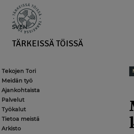
Skip
to
main
SV
EN
content
TÄRKEISSÄ TÖISSÄ
Tekojen Tori
Meidän työ
Ajankohtaista
Palvelut
Työkalut
Tietoa meistä
Arkisto