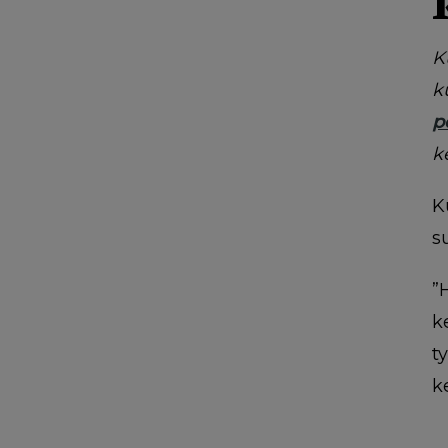
K
k
p
k
K
s
”
k
t
k