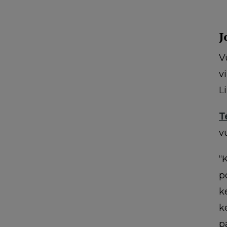
J
V
v
L
T
v
“
p
k
k
p