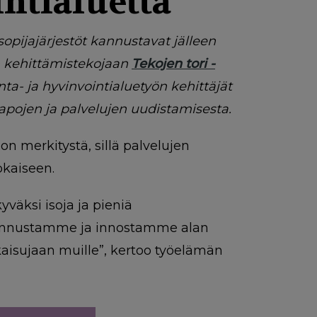
ntialuetta
sopijajärjestöt kannustavat jälleen
an kehittämistekojaan
Tekojen tori -
ta- ja hyvinvointialuetyön kehittäjät
apojen ja palvelujen uudistamisesta.
on merkitystä, sillä palvelujen
jokaiseen.
väksi isoja ja pieniä
. Kannustamme ja innostamme alan
kaisujaan muille”, kertoo työelämän