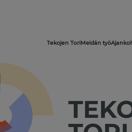
Main
Tekojen Tori
Meidän työ
Ajankoh
navigation