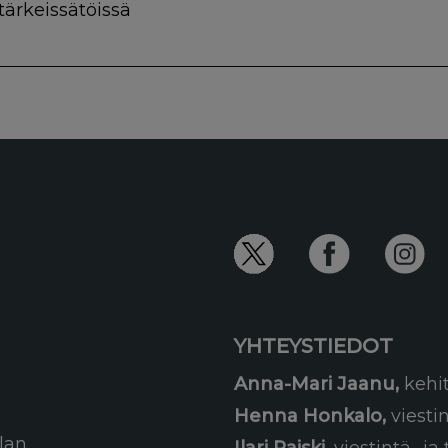
tärkeissätöissä
YHTEYSTIEDOT
Anna-Mari Jaanu,
kehi
Henna Honkalo,
viesti
lan