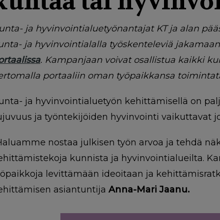
kuntaa tai hyvinvoi
unta- ja hyvinvointialuetyönantajat KT ja alan pää
unta- ja hyvinvointialalla työskenteleviä jakama
ortaalissa
. Kampanjaan voivat osallistua kaikki kun
ertomalla portaaliin oman työpaikkansa toimintat
unta- ja hyvinvointialuetyön kehittämisellä on palj
ujuvuus ja työntekijöiden hyvinvointi vaikuttavat 
Haluamme nostaa julkisen työn arvoa ja tehdä näky
ehittämistekoja kunnista ja hyvinvointialueilta
yöpaikkoja levittämään ideoitaan ja kehittämisrat
ehittämisen asiantuntija
Anna-Mari Jaanu.