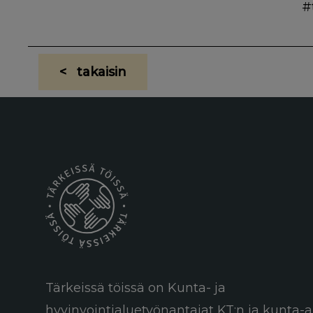
#
< takaisin
Tärkeissä töissä on Kunta- ja
hyvinvointialuetyönantajat KT:n ja kunta-a