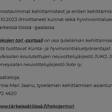
nnostavimmat kehittämisteot ja eniten kehittämi
5.10.2023 ilmoittaneet kunnat sekä hyvinvointialue
ärkeissä töissä -gaalassa.
ekojen tori -portaali
on osa työelämän kehittämisen
itä tuottavat Kunta- ja hyvinvointialuetyönantajat 
ulkisalan koulutettujen neuvottelujärjestö JUKO, Ju
erveysalan neuvottelujärjestö Sote ry.
isätietoja:
nna-Mari Jaanu, työelämän kehittämisen asiantunti
72 4620
ww.tärkeissätöissä.fi/tekojentori