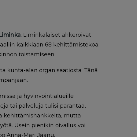
Liminka
. Liminkalaiset ahkeroivat
aaliin kaikkiaan 68 kehittämistekoa.
innon toistamiseen.
sta kunta-alan organisaatiosta. Tänä
ampanjaan.
nissa ja hyvinvointialueille
ja tai palveluja tulisi parantaa,
 ja kehittämishankkeita, mutta
tä. Usein pienikin oivallus voi
noo Anna-Mari Jaanu.