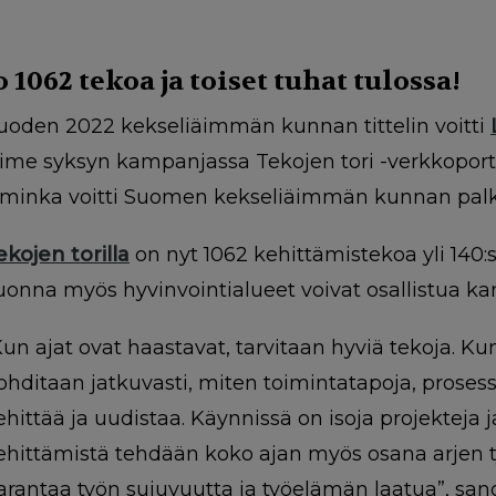
o 1062 tekoa ja toiset tuhat tulossa!
uoden 2022 kekseliäimmän kunnan tittelin voitti
iime syksyn kampanjassa Tekojen tori -verkkoport
iminka voitti Suomen kekseliäimmän kunnan palk
ekojen torilla
on nyt 1062 kehittämistekoa yli 140:
uonna myös hyvinvointialueet voivat osallistua k
Kun ajat ovat haastavat, tarvitaan hyviä tekoja. Kun
ohditaan jatkuvasti, miten toimintatapoja, prosesse
ehittää ja uudistaa. Käynnissä on isoja projekteja
ehittämistä tehdään koko ajan myös osana arjen työ
arantaa työn sujuvuutta ja työelämän laatua”, sa