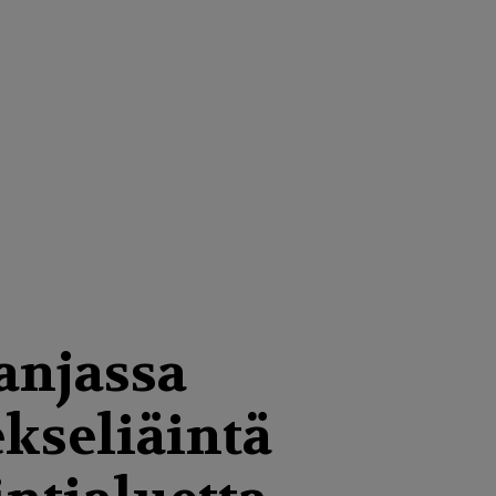
anjassa
kseliäintä