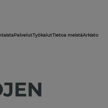
taista
Palvelut
Työkalut
Tietoa meistä
Arkisto