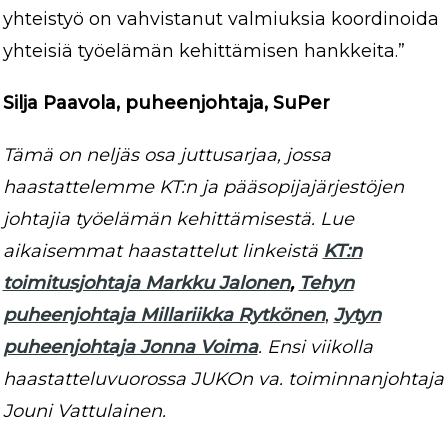
yhteistyö on vahvistanut valmiuksia koordinoida
yhteisiä työelämän kehittämisen hankkeita.”
Silja Paavola, puheenjohtaja, SuPer
Tämä on neljäs osa juttusarjaa, jossa
haastattelemme KT:n ja pääsopijajärjestöjen
johtajia työelämän kehittämisestä. Lue
aikaisemmat haastattelut linkeistä
KT:n
toimitusjohtaja Markku Jalonen
,
Tehyn
puheenjohtaja Millariikka Rytkönen
,
Jytyn
puheenjohtaja Jonna Voima
. Ensi viikolla
haastatteluvuorossa
JUKOn va. toiminnanjohtaja
Jouni Vattulainen.