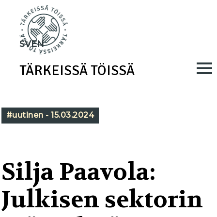
Skip
to
main
SV
EN
content
TÄRKEISSÄ TÖISSÄ
M
a
i
#uutinen - 15.03.2024
n
n
a
Silja Paavola:
v
Julkisen sektorin
i