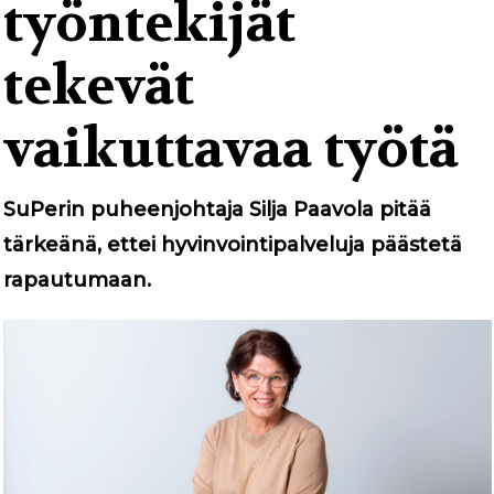
g
työntekijät
a
tekevät
t
i
vaikuttavaa työtä
o
n
SuPerin puheenjohtaja Silja Paavola pitää
tärkeänä, ettei hyvinvointipalveluja päästetä
rapautumaan.