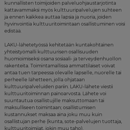
kunnallisten toimijoiden palveluohjaustarjotinta
kattavammaksi myös kulttuuripalvelujen suhteen
ja ennen kaikkea auttaa lapsia ja nuoria, joiden
hyvinvointia kulttuuritoimintaan osallistuminen voisi
edistää.
LAKU-lähetetyössä kehitetään kuntakohtainen
yhteistyömalli kulttuurisen osallisuuden
huomioimiseksi osana sosiaali- ja terveydenhuollon
rakenteita. Toimintamallissa ammattilaiset voivat
antaa tuen tarpeessa olevalle lapselle, nuorelle tai
perheelle lähetteen, jolla ohjataan
kulttuuripalveluiden pariin. LAKU-lähete viestii
kulttuuritoiminnan painoarvosta. Lähete voi
suuntautua osallistujille maksuttomaan tai
maksulliseen toimintaan; osallistumisen
kustannukset maksaa aina joku muu kuin
osallistujan perhe (kunta, sote-palvelujen tuottaja,
kulttuuritoimijat, jokin muu taho).