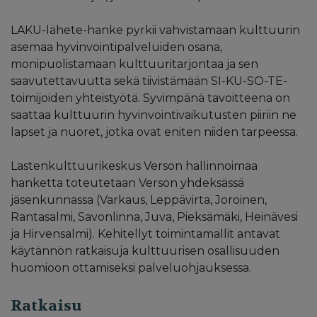
LAKU-lähete-hanke pyrkii vahvistamaan kulttuurin
asemaa hyvinvointipalveluiden osana,
monipuolistamaan kulttuuritarjontaa ja sen
saavutettavuutta sekä tiivistämään SI-KU-SO-TE-
toimijoiden yhteistyötä. Syvimpänä tavoitteena on
saattaa kulttuurin hyvinvointivaikutusten piiriin ne
lapset ja nuoret, jotka ovat eniten niiden tarpeessa.
Lastenkulttuurikeskus Verson hallinnoimaa
hanketta toteutetaan Verson yhdeksässä
jäsenkunnassa (Varkaus, Leppävirta, Joroinen,
Rantasalmi, Savonlinna, Juva, Pieksämäki, Heinävesi
ja Hirvensalmi). Kehitellyt toimintamallit antavat
käytännön ratkaisuja kulttuurisen osallisuuden
huomioon ottamiseksi palveluohjauksessa.
Ratkaisu