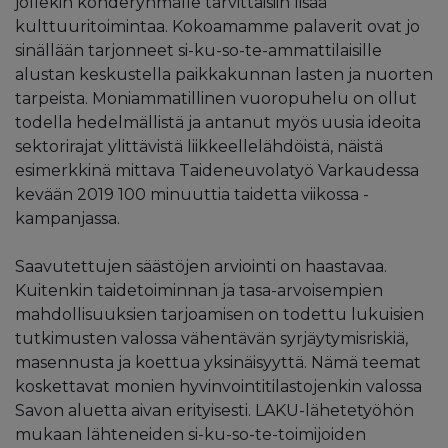
jollekin kohderyhmälle tarvittaisiin lisää
kulttuuritoimintaa. Kokoamamme palaverit ovat jo
sinällään tarjonneet si-ku-so-te-ammattilaisille
alustan keskustella paikkakunnan lasten ja nuorten
tarpeista. Moniammatillinen vuoropuhelu on ollut
todella hedelmällistä ja antanut myös uusia ideoita
sektorirajat ylittävistä liikkeellelähdöistä, näistä
esimerkkinä mittava Taideneuvolatyö Varkaudessa
kevään 2019 100 minuuttia taidetta viikossa -
kampanjassa.
Saavutettujen säästöjen arviointi on haastavaa.
Kuitenkin taidetoiminnan ja tasa-arvoisempien
mahdollisuuksien tarjoamisen on todettu lukuisien
tutkimusten valossa vähentävän syrjäytymisriskiä,
masennusta ja koettua yksinäisyyttä. Nämä teemat
koskettavat monien hyvinvointitilastojenkin valossa
Savon aluetta aivan erityisesti. LAKU-lähetetyöhön
mukaan lähteneiden si-ku-so-te-toimijoiden