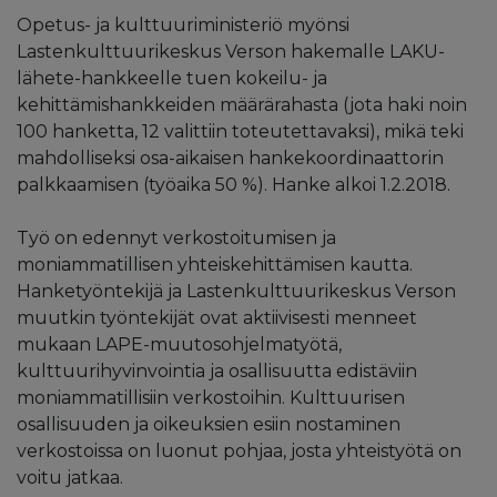
Opetus- ja kulttuuriministeriö myönsi
Lastenkulttuurikeskus Verson hakemalle LAKU-
lähete-hankkeelle tuen kokeilu- ja
kehittämishankkeiden määrärahasta (jota haki noin
100 hanketta, 12 valittiin toteutettavaksi), mikä teki
mahdolliseksi osa-aikaisen hankekoordinaattorin
palkkaamisen (työaika 50 %). Hanke alkoi 1.2.2018.
Työ on edennyt verkostoitumisen ja
moniammatillisen yhteiskehittämisen kautta.
Hanketyöntekijä ja Lastenkulttuurikeskus Verson
muutkin työntekijät ovat aktiivisesti menneet
mukaan LAPE-muutosohjelmatyötä,
kulttuurihyvinvointia ja osallisuutta edistäviin
moniammatillisiin verkostoihin. Kulttuurisen
osallisuuden ja oikeuksien esiin nostaminen
verkostoissa on luonut pohjaa, josta yhteistyötä on
voitu jatkaa.