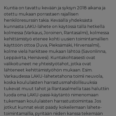
Kuntia on tavattu kevään ja syksyn 2018 aikana ja
otettu mukaan porrastaen rajallisen
henkilöresurssin takia. Keväällä yhdeksästä
kunnasta LAKU-lähete on käytössä tällä hetkellä
kolmessa (Varkaus, Joroinen, Rantasalmi), kolmessa
kehittämistyö etenee kohti uusien toimintamallien
käyttöön ottoa (Juva, Pieksämäki, Hirvensalmi),
kolme vielä harkitsee mukaan lähtöä (Savonlinna,
Leppävirta, Heinävesi). Kuntakohtaisesti ovat
valikoituneet ne yhteistyötahot, jotka ovat
lähteneet kehittämistyöhön mukaan. Esim.
Varkaudessa LAKU-lähetetahona toimii neuvola,
koska koululaisten harrastusmahdollisuuksia
tukevat muut tahot ja Rantasalmella taas haluttiin
luoda oma LAKU-passi-käytäntö nimenomaan
tukemaan koululaisten harrastustoimintaa. Jos
jotkut kunnat eivät päädy kokeilemaan lähete-
toimintamallia, pyritään niiden kanssa tekemään