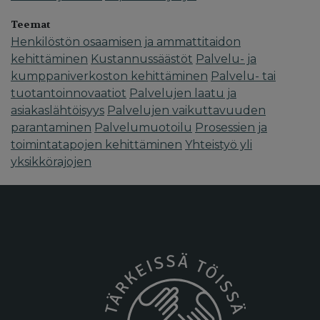
Teemat
Henkilöstön osaamisen ja ammattitaidon
kehittäminen
Kustannussäästöt
Palvelu- ja
kumppaniverkoston kehittäminen
Palvelu- tai
tuotantoinnovaatiot
Palvelujen laatu ja
asiakaslähtöisyys
Palvelujen vaikuttavuuden
parantaminen
Palvelumuotoilu
Prosessien ja
toimintatapojen kehittäminen
Yhteistyö yli
yksikkörajojen