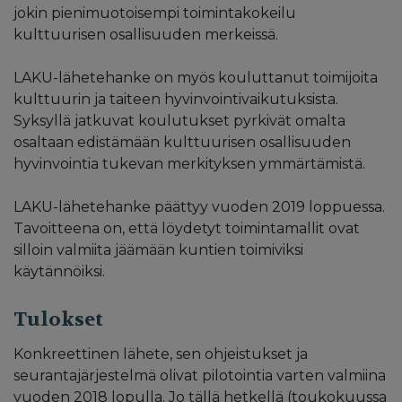
jokin pienimuotoisempi toimintakokeilu
kulttuurisen osallisuuden merkeissä.
LAKU-lähetehanke on myös kouluttanut toimijoita
kulttuurin ja taiteen hyvinvointivaikutuksista.
Syksyllä jatkuvat koulutukset pyrkivät omalta
osaltaan edistämään kulttuurisen osallisuuden
hyvinvointia tukevan merkityksen ymmärtämistä.
LAKU-lähetehanke päättyy vuoden 2019 loppuessa.
Tavoitteena on, että löydetyt toimintamallit ovat
silloin valmiita jäämään kuntien toimiviksi
käytännöiksi.
Tulokset
Konkreettinen lähete, sen ohjeistukset ja
seurantajärjestelmä olivat pilotointia varten valmiina
vuoden 2018 lopulla. Jo tällä hetkellä (toukokuussa