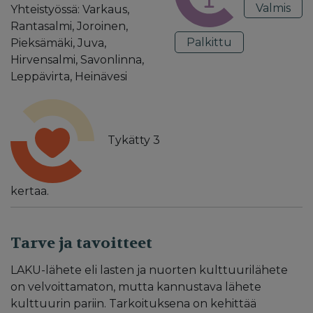
Valmis
Yhteistyössä: Varkaus,
Rantasalmi, Joroinen,
Palkittu
Pieksämäki, Juva,
Hirvensalmi, Savonlinna,
Leppävirta, Heinävesi
Tykätty
3
kertaa.
Tarve ja tavoitteet
LAKU-lähete eli lasten ja nuorten kulttuurilähete
on velvoittamaton, mutta kannustava lähete
kulttuurin pariin. Tarkoituksena on kehittää