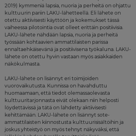
2019) kymmeniä lapsia, nuoria ja perheitä on ohjattu
kulttuurin pariin LAKU-lähetteellä. Eli lähete on
otettu aktiivisesti käyttöön ja kokemukset tässä
vaiheessa pilotointia ovat olleet erittäin positiivisia.
LAKU-lähete nähdään lapsia, nuoria ja perheitä
työssään kohtaavien ammattilaisten parissa
ennaltaehkäisevänä ja positiivisena työkaluna. LAKU-
lähete on otettu hyvin vastaan myös asiakkaiden
näkökulmasta.
LAKU-lähete on lisännyt eri toimijoiden
vuorovaikutusta. Kunnissa on havahduttu
huomaamaan, että tiedot olemassaolevasta
kulttuuritarjonnasta eivät olekaan niin helposti
löydettävissä ja tätä on lähdetty aktiivisesti
kehittämään. LAKU-lähete on lisännyt sote-
ammattilaisten kiinnostusta kulttuurisisältöihin ja
joskus yhteistyö on myös tehnyt näkyväksi, että