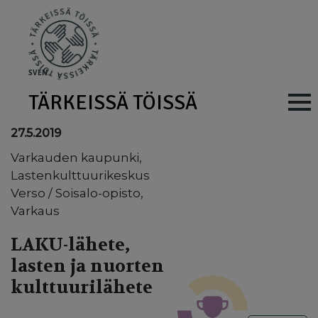
Skip to main content
SV
EN
TÄRKEISSÄ TÖISSÄ
Main navig
27.5.2019
Varkauden kaupunki,
Lastenkulttuurikeskus
Verso / Soisalo-opisto,
Varkaus
LAKU-lähete,
lasten ja nuorten
kulttuurilähete