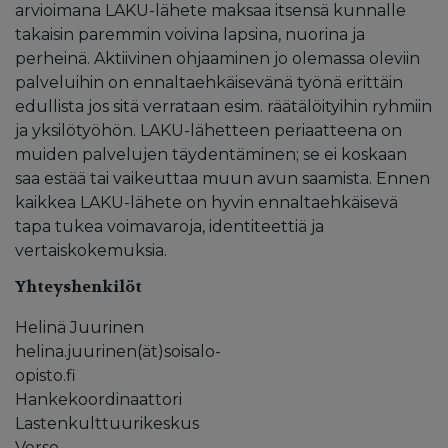
arvioimana LAKU-lähete maksaa itsensä kunnalle
takaisin paremmin voivina lapsina, nuorina ja
perheinä. Aktiivinen ohjaaminen jo olemassa oleviin
palveluihin on ennaltaehkäisevänä työnä erittäin
edullista jos sitä verrataan esim. räätälöityihin ryhmiin
ja yksilötyöhön. LAKU-lähetteen periaatteena on
muiden palvelujen täydentäminen; se ei koskaan
saa estää tai vaikeuttaa muun avun saamista. Ennen
kaikkea LAKU-lähete on hyvin ennaltaehkäisevä
tapa tukea voimavaroja, identiteettiä ja
vertaiskokemuksia.
Yhteyshenkilöt
Helinä Juurinen
helina.juurinen(ät)soisalo-
opisto.fi
Hankekoordinaattori
Lastenkulttuurikeskus
Verso