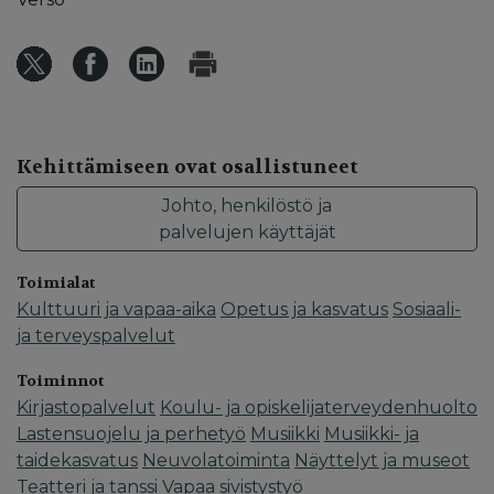
Kehittämiseen ovat osallistuneet
Johto, henkilöstö ja
palvelujen käyttäjät
Toimialat
Kulttuuri ja vapaa-aika
Opetus ja kasvatus
Sosiaali-
ja terveyspalvelut
Toiminnot
Kirjastopalvelut
Koulu- ja opiskelijaterveydenhuolto
Lastensuojelu ja perhetyö
Musiikki
Musiikki- ja
taidekasvatus
Neuvolatoiminta
Näyttelyt ja museot
Teatteri ja tanssi
Vapaa sivistystyö