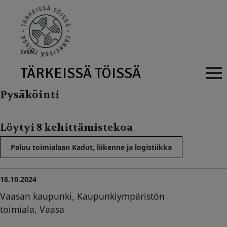
Skip to main content
SV
EN
TÄRKEISSÄ TÖISSÄ
Main navig
Pysäköinti
Löytyi 8 kehittämistekoa
Paluu toimialaan Kadut, liikenne ja logistiikka
16.10.2024
Vaasan kaupunki, Kaupunkiympäristön
toimiala, Vaasa