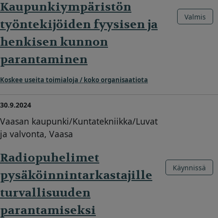
Kaupunkiympäristön
Valmis
työntekijöiden fyysisen ja
henkisen kunnon
parantaminen
Koskee useita toimialoja / koko organisaatiota
30.9.2024
Vaasan kaupunki/Kuntatekniikka/Luvat
ja valvonta, Vaasa
Radiopuhelimet
Käynnissä
pysäköinnintarkastajille
turvallisuuden
parantamiseksi