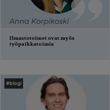
g
a
t
i
o
Ilmastotoimet ovat myös
n
työpaikkatoimia
#blogi