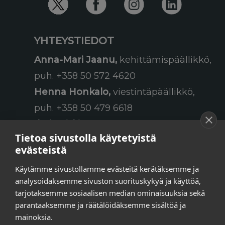
YHTEYSTIEDOT
Anna-Mari Jaanu,
kehittämispäällikkö,
puh. +358 50 572 4620
Henna Honkalo,
viestintäpäällikkö,
puh. +358 50 479 6618
Ilari Raiski,
viestintä- ja
Tietoa sivustolla käytetyistä
tapahtumakoordinaattori,
evästeistä
puh. +358 45 130 3832
Käytämme sivustollamme evästeitä kerätäksemme ja
Susanna Laasio,
sihteeri,
analysoidaksemme sivuston suorituskykyä ja käyttöä,
puh. +358 50 590 4619
tarjotaksemme sosiaalisen median ominaisuuksia sekä
tarkeissatoissa[a]kt.fi
parantaaksemme ja räätälöidäksemme sisältöä ja
mainoksia.