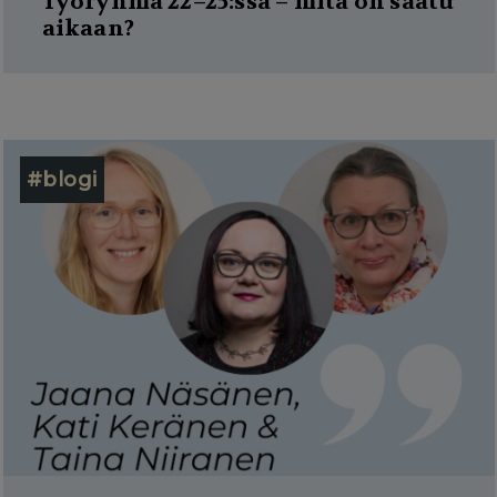
Työryhmä 22–25:ssä – mitä on saatu
aikaan?
#blogi