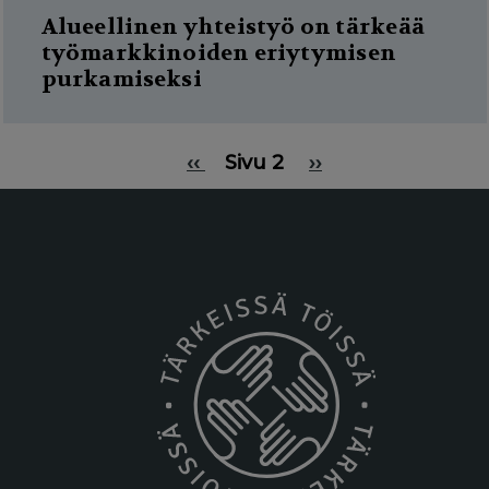
Alueellinen yhteistyö on tärkeää
työmarkkinoiden eriytymisen
purkamiseksi
P
Previous
‹‹
Sivu 2
Next
››
a
page
page
g
i
n
a
t
i
o
n