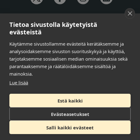
YHTEYSTIEDOT
Tietoa sivustolla käytetyistä
Anna-Mari Jaanu,
kehittämispäällikkö,
evästeistä
puh. +358 50 572 4620
Henna Honkalo,
viestintäpäällikkö,
Käytämme sivustollamme evästeitä kerätäksemme ja
puh. +358 50 479 6618
analysoidaksemme sivuston suorituskykyä ja käyttöä,
Ilari Raiski,
viestintä- ja tapahtumakoordinaattori,
tarjotaksemme sosiaalisen median ominaisuuksia sekä
puh. +358 45 130 3832
parantaaksemme ja räätälöidäksemme sisältöä ja
Susanna Laasio,
sihteeri,
puh. +358 50 590 4619
mainoksia.
tarkeissatoissa[a]kt.fi
Lue lisää
Estä kaikki
Tilaa uutiskirje
Tietosuojaseloste
Evästeasetukset
Saavutettavuusseloste
Salli kaikki evästeet