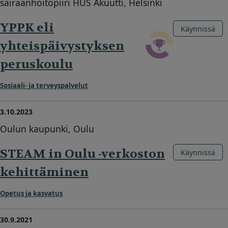
sairaanhoitopiiri HUS Akuutti, Helsinki
YPPK eli
Käynnissä
yhteispäivystyksen
peruskoulu
Sosiaali- ja terveyspalvelut
3.10.2023
Oulun kaupunki, Oulu
STEAM in Oulu -verkoston
Käynnissä
kehittäminen
Opetus ja kasvatus
30.9.2021