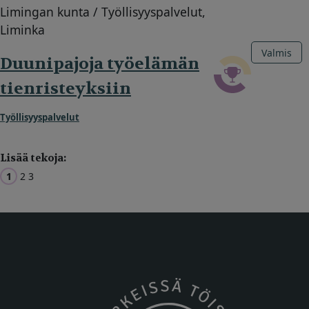
Limingan kunta / Työllisyyspalvelut,
Liminka
Valmis
Duunipajoja työelämän
tienristeyksiin
Työllisyyspalvelut
Lisää tekoja:
1
2
3