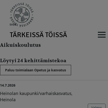
Skip to main content
SV
EN
TÄRKEISSÄ TÖISSÄ
Main navig
Aikuiskoulutus
Löytyi 24 kehittämistekoa
Paluu toimialaan Opetus ja kasvatus
14.7.2026
Heinolan kaupunki/varhaiskasvatus,
Heinola
Valmis