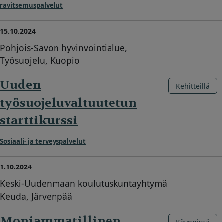
ravitsemuspalvelut
15.10.2024
Pohjois-Savon hyvinvointialue,
Työsuojelu, Kuopio
Uuden
Kehitteillä
työsuojeluvaltuutetun
starttikurssi
Sosiaali- ja terveyspalvelut
1.10.2024
Keski-Uudenmaan koulutuskuntayhtymä
Keuda, Järvenpää
Moniammatillinen
Käynnissä