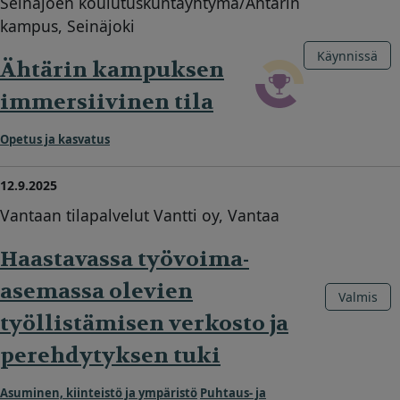
Seinäjoen koulutuskuntayhtymä/Ähtärin
kampus, Seinäjoki
Käynnissä
Ähtärin kampuksen
immersiivinen tila
Opetus ja kasvatus
12.9.2025
Vantaan tilapalvelut Vantti oy, Vantaa
Haastavassa työvoima-
asemassa olevien
Valmis
työllistämisen verkosto ja
perehdytyksen tuki
Asuminen, kiinteistö ja ympäristö
Puhtaus- ja