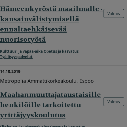
Hämeenkyröstä maailmalle -
Valmis
kansainvälistymisellä
ennaltaehkäisevää
nuorisotyötä
Kulttuuri ja vapaa-aika
Opetus ja kasvatus
Työllisyyspalvelut
14.10.2019
Metropolia Ammattikorkeakoulu, Espoo
Maahanmuuttajataustaisille
Valmis
henkilöille tarkoitettu
yrittäjyyskoulutus
Elinkeino- ja yrityspalvelut
Opetus ja kasvatus