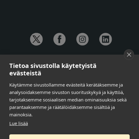
YHTEYSTIEDOT
Tietoa sivustolla käytetyistä
Anna-Mari Jaanu,
kehittämispäällikkö,
evästeistä
puh. +358 50 572 4620
Henna Honkalo,
viestintäpäällikkö,
Käytämme sivustollamme evästeitä kerätäksemme ja
puh. +358 50 479 6618
analysoidaksemme sivuston suorituskykyä ja käyttöä,
Ilari Raiski,
viestintä- ja tapahtumakoordinaattori,
tarjotaksemme sosiaalisen median ominaisuuksia sekä
puh. +358 45 130 3832
parantaaksemme ja räätälöidäksemme sisältöä ja
Susanna Laasio,
sihteeri,
puh. +358 50 590 4619
mainoksia.
tarkeissatoissa[a]kt.fi
Lue lisää