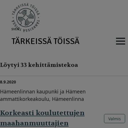
Skip to main content
SV
EN
TÄRKEISSÄ TÖISSÄ
Main navig
Löytyi 33 kehittämistekoa
8.9.2020
Hämeenlinnan kaupunki ja Hämeen
ammattikorkeakoulu, Hämeenlinna
Korkeasti koulutettujen
Valmis
maahanmuuttajien